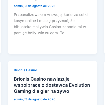
admin
/
3 de agosto de 2026
Przeanalizowałem w swojej karierze setki
kasyn online i muszę przyznać, że
biblioteka Hollywin Casino zapadła mi w
pamięć holly-win.eu.com. To
Brionis Casino
Brionis Casino nawiazuje
wspolprace z dostawca Evolution
Gaming dla gier na zywo
admin
/
3 de agosto de 2026