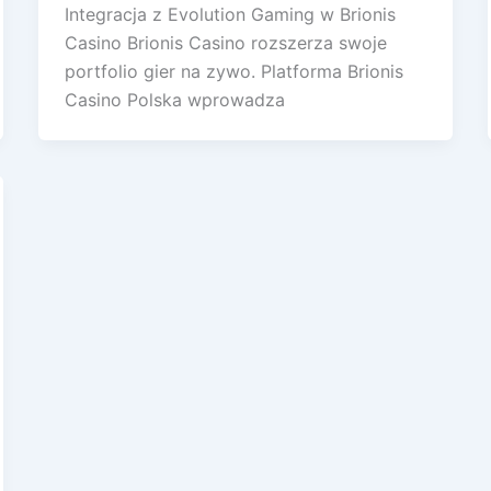
Integracja z Evolution Gaming w Brionis
Casino Brionis Casino rozszerza swoje
portfolio gier na zywo. Platforma Brionis
Casino Polska wprowadza