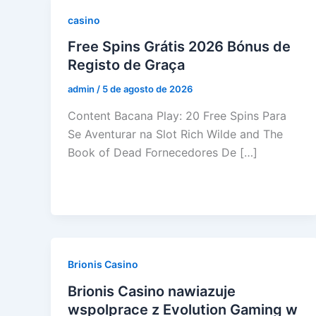
casino
Free Spins Grátis 2026 Bónus de
Registo de Graça
admin
/
5 de agosto de 2026
Content Bacana Play: 20 Free Spins Para
Se Aventurar na Slot Rich Wilde and The
Book of Dead Fornecedores De […]
Brionis Casino
Brionis Casino nawiazuje
wspolprace z Evolution Gaming w