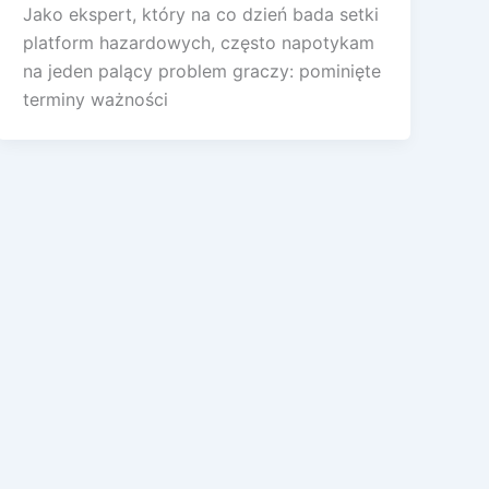
Jako ekspert, który na co dzień bada setki
platform hazardowych, często napotykam
na jeden palący problem graczy: pominięte
terminy ważności