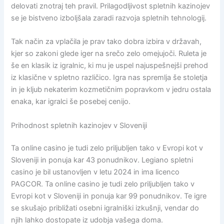
delovati znotraj teh pravil. Prilagodljivost spletnih kazinojev
se je bistveno izboljšala zaradi razvoja spletnih tehnologij.
Tak način za vplačila je prav tako dobra izbira v državah,
kjer so zakoni glede iger na srečo zelo omejujoči. Ruleta je
še en klasik iz igralnic, ki mu je uspel najuspešnejši prehod
iz klasične v spletno različico. Igra nas spremlja še stoletja
in je kljub nekaterim kozmetičnim popravkom v jedru ostala
enaka, kar igralci še posebej cenijo.
Prihodnost spletnih kazinojev v Sloveniji
Ta online casino je tudi zelo priljubljen tako v Evropi kot v
Sloveniji in ponuja kar 43 ponudnikov. Legiano spletni
casino je bil ustanovljen v letu 2024 in ima licenco
PAGCOR. Ta online casino je tudi zelo priljubljen tako v
Evropi kot v Sloveniji in ponuja kar 99 ponudnikov. Te igre
se skušajo približati osebni igralniški izkušnji, vendar do
njih lahko dostopate iz udobja vašega doma.