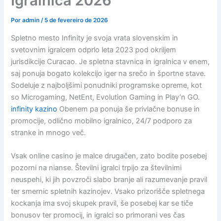
Igralnica 2026
Por
admin
/
5 de fevereiro de 2026
Spletno mesto Infinity je svoja vrata slovenskim in
svetovnim igralcem odprlo leta 2023 pod okriljem
jurisdikcije Curacao. Je spletna stavnica in igralnica v enem,
saj ponuja bogato kolekcijo iger na srečo in športne stave.
Sodeluje z najboljšimi ponudniki programske opreme, kot
so Microgaming, NetEnt, Evolution Gaming in Play’n GO.
infinity kazino
Obenem pa ponuja še privlačne bonuse in
promocije, odlično mobilno igralnico, 24/7 podporo za
stranke in mnogo več.
Vsak online casino je malce drugačen, zato bodite posebej
pozorni na nianse. Številni igralci trpijo za številnimi
neuspehi, ki jih povzroči slabo branje ali razumevanje pravil
ter smernic spletnih kazinojev. Vsako prizorišče spletnega
kockanja ima svoj skupek pravil, še posebej kar se tiče
bonusov ter promocij, in igralci so primorani ves čas