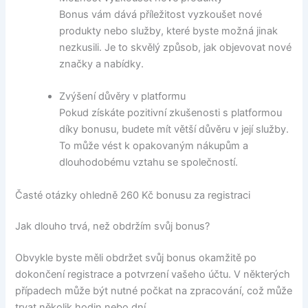
Bonus vám dává příležitost vyzkoušet nové
produkty nebo služby, které byste možná jinak
nezkusili. Je to skvělý způsob, jak objevovat nové
značky a nabídky.
Zvýšení důvěry v platformu
Pokud získáte pozitivní zkušenosti s platformou
díky bonusu, budete mít větší důvěru v její služby.
To může vést k opakovaným nákupům a
dlouhodobému vztahu se společností.
Časté otázky ohledně 260 Kč bonusu za registraci
Jak dlouho trvá, než obdržím svůj bonus?
Obvykle byste měli obdržet svůj bonus okamžitě po
dokončení registrace a potvrzení vašeho účtu. V některých
případech může být nutné počkat na zpracování, což může
trvat několik hodin nebo dní.