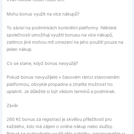
Mohu bonus využít na více nákupů?
To závisí na podmínkách konkrétní platformy. Některé
společnosti umožňují využití bonusu na více nákupů,
zatímco jiné mohou mít omezení na jeho použití pouze na
jeden nákup.
Co se stane, když bonus nevyužiji?
Pokud bonus nevyužijete v časovém rámci stanoveném
platformou, obvykle propadne a ztratíte možnost ho
uplatnit. Je důležité si být vědom termínů a podmínek.
Závěr
260 Kč bonus za registraci je skvělou příležitostí pro
každého, kdo má zájem o online nákup nebo služby.
Pokud se rozhodnete využít této nabídky, nezapomeňte si