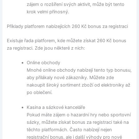
zájem o rozšíření svých aktivit, může být tento
krok velmi přínosný.
Příklady platforem nabízejících 260 Kč bonus za registraci
Existuje řada platforem, kde můžete získat 260 Kč bonus
za registraci. Zde jsou některé z nich:
Online obchody
Mnohé online obchody nabízejí tento typ bonusu,
aby přilákaly nové zákazníky. Můžete zde
nakoupit široký sortiment zboží od elektroniky až
po oblečení.
Kasina a sázkové kanceláře
Pokud máte zájem o hazardní hry nebo sportovní
sázky, můžete získat bonus za registraci také na
těchto platformách. Často nabízejí nejen
registrační bonus, ale i další výhody pro nové