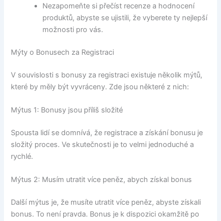
Nezapomeňte si přečíst recenze a hodnocení
produktů, abyste se ujistili, že vyberete ty nejlepší
možnosti pro vás.
Mýty o Bonusech za Registraci
V souvislosti s bonusy za registraci existuje několik mýtů,
které by měly být vyvráceny. Zde jsou některé z nich:
Mýtus 1: Bonusy jsou příliš složité
Spousta lidí se domnívá, že registrace a získání bonusu je
složitý proces. Ve skutečnosti je to velmi jednoduché a
rychlé.
Mýtus 2: Musím utratit více peněz, abych získal bonus
Další mýtus je, že musíte utratit více peněz, abyste získali
bonus. To není pravda. Bonus je k dispozici okamžitě po