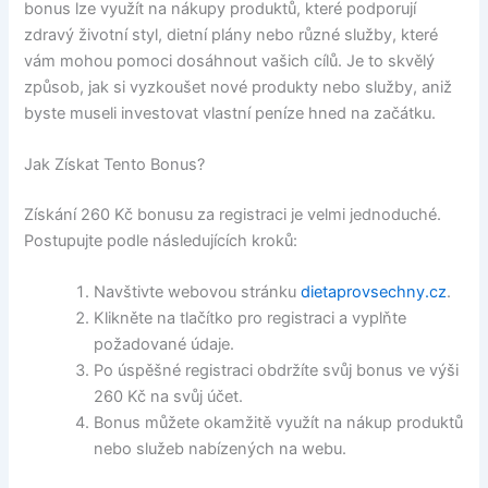
bonus lze využít na nákupy produktů, které podporují
zdravý životní styl, dietní plány nebo různé služby, které
vám mohou pomoci dosáhnout vašich cílů. Je to skvělý
způsob, jak si vyzkoušet nové produkty nebo služby, aniž
byste museli investovat vlastní peníze hned na začátku.
Jak Získat Tento Bonus?
Získání 260 Kč bonusu za registraci je velmi jednoduché.
Postupujte podle následujících kroků:
Navštivte webovou stránku
dietaprovsechny.cz
.
Klikněte na tlačítko pro registraci a vyplňte
požadované údaje.
Po úspěšné registraci obdržíte svůj bonus ve výši
260 Kč na svůj účet.
Bonus můžete okamžitě využít na nákup produktů
nebo služeb nabízených na webu.