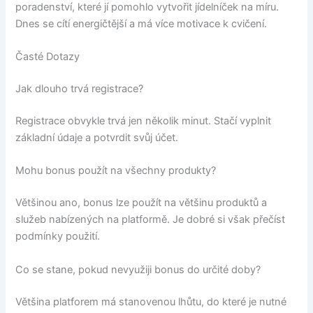
poradenství, které jí pomohlo vytvořit jídelníček na míru.
Dnes se cítí energičtější a má více motivace k cvičení.
Časté Dotazy
Jak dlouho trvá registrace?
Registrace obvykle trvá jen několik minut. Stačí vyplnit
základní údaje a potvrdit svůj účet.
Mohu bonus použít na všechny produkty?
Většinou ano, bonus lze použít na většinu produktů a
služeb nabízených na platformě. Je dobré si však přečíst
podmínky použití.
Co se stane, pokud nevyužiji bonus do určité doby?
Většina platforem má stanovenou lhůtu, do které je nutné