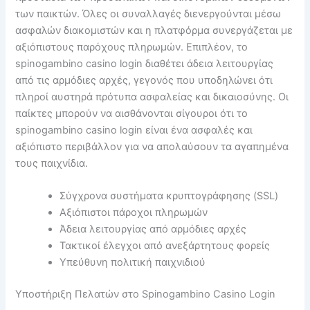
των παικτών. Όλες οι συναλλαγές διενεργούνται μέσω
ασφαλών διακομιστών και η πλατφόρμα συνεργάζεται με
αξιόπιστους παρόχους πληρωμών. Επιπλέον, το
spinogambino casino login διαθέτει άδεια λειτουργίας
από τις αρμόδιες αρχές, γεγονός που υποδηλώνει ότι
πληροί αυστηρά πρότυπα ασφαλείας και δικαιοσύνης. Οι
παίκτες μπορούν να αισθάνονται σίγουροι ότι το
spinogambino casino login είναι ένα ασφαλές και
αξιόπιστο περιβάλλον για να απολαύσουν τα αγαπημένα
τους παιχνίδια.
Σύγχρονα συστήματα κρυπτογράφησης (SSL)
Αξιόπιστοι πάροχοι πληρωμών
Άδεια λειτουργίας από αρμόδιες αρχές
Τακτικοί έλεγχοι από ανεξάρτητους φορείς
Υπεύθυνη πολιτική παιχνιδιού
Υποστήριξη Πελατών στο Spinogambino Casino Login