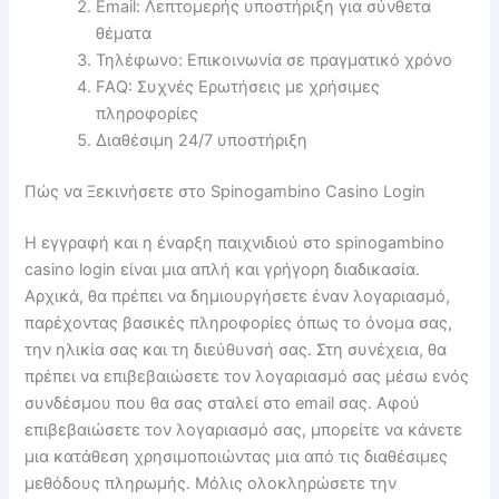
Email: Λεπτομερής υποστήριξη για σύνθετα
θέματα
Τηλέφωνο: Επικοινωνία σε πραγματικό χρόνο
FAQ: Συχνές Ερωτήσεις με χρήσιμες
πληροφορίες
Διαθέσιμη 24/7 υποστήριξη
Πώς να Ξεκινήσετε στο Spinogambino Casino Login
Η εγγραφή και η έναρξη παιχνιδιού στο spinogambino
casino login είναι μια απλή και γρήγορη διαδικασία.
Αρχικά, θα πρέπει να δημιουργήσετε έναν λογαριασμό,
παρέχοντας βασικές πληροφορίες όπως το όνομα σας,
την ηλικία σας και τη διεύθυνσή σας. Στη συνέχεια, θα
πρέπει να επιβεβαιώσετε τον λογαριασμό σας μέσω ενός
συνδέσμου που θα σας σταλεί στο email σας. Αφού
επιβεβαιώσετε τον λογαριασμό σας, μπορείτε να κάνετε
μια κατάθεση χρησιμοποιώντας μια από τις διαθέσιμες
μεθόδους πληρωμής. Μόλις ολοκληρώσετε την