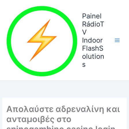
Ir
para
Painel
o
RádioT
conteúdo
V
Indoor
FlashS
olution
s
Απολαύστε αδρεναλίνη και
ανταμοιβές στο