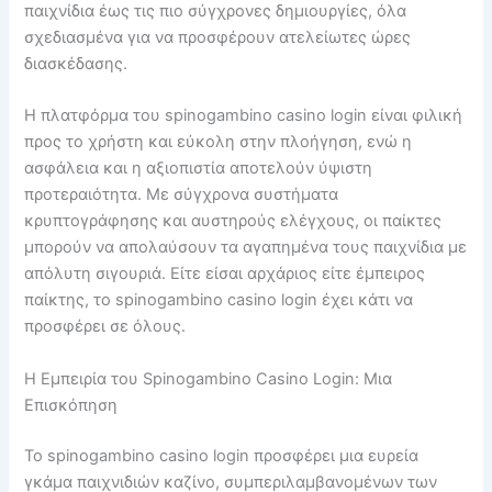
παιχνίδια έως τις πιο σύγχρονες δημιουργίες, όλα
σχεδιασμένα για να προσφέρουν ατελείωτες ώρες
διασκέδασης.
Η πλατφόρμα του spinogambino casino login είναι φιλική
προς το χρήστη και εύκολη στην πλοήγηση, ενώ η
ασφάλεια και η αξιοπιστία αποτελούν ύψιστη
προτεραιότητα. Με σύγχρονα συστήματα
κρυπτογράφησης και αυστηρούς ελέγχους, οι παίκτες
μπορούν να απολαύσουν τα αγαπημένα τους παιχνίδια με
απόλυτη σιγουριά. Είτε είσαι αρχάριος είτε έμπειρος
παίκτης, το spinogambino casino login έχει κάτι να
προσφέρει σε όλους.
Η Εμπειρία του Spinogambino Casino Login: Μια
Επισκόπηση
Το spinogambino casino login προσφέρει μια ευρεία
γκάμα παιχνιδιών καζίνο, συμπεριλαμβανομένων των