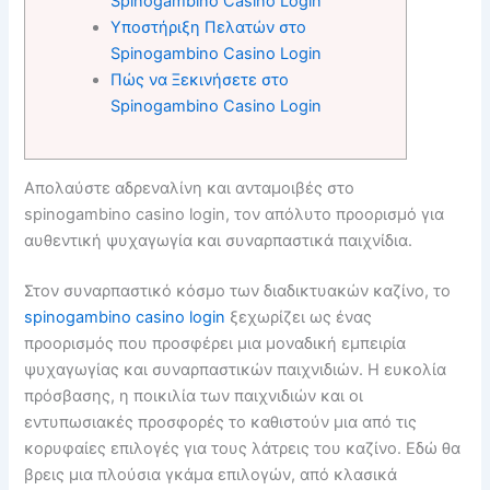
Spinogambino Casino Login
Υποστήριξη Πελατών στο
Spinogambino Casino Login
Πώς να Ξεκινήσετε στο
Spinogambino Casino Login
Απολαύστε αδρεναλίνη και ανταμοιβές στο
spinogambino casino login, τον απόλυτο προορισμό για
αυθεντική ψυχαγωγία και συναρπαστικά παιχνίδια.
Στον συναρπαστικό κόσμο των διαδικτυακών καζίνο, το
spinogambino casino login
ξεχωρίζει ως ένας
προορισμός που προσφέρει μια μοναδική εμπειρία
ψυχαγωγίας και συναρπαστικών παιχνιδιών. Η ευκολία
πρόσβασης, η ποικιλία των παιχνιδιών και οι
εντυπωσιακές προσφορές το καθιστούν μια από τις
κορυφαίες επιλογές για τους λάτρεις του καζίνο. Εδώ θα
βρεις μια πλούσια γκάμα επιλογών, από κλασικά