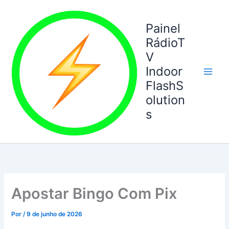
Ir
para
Painel
o
RádioT
conteúdo
V
Indoor
FlashS
olution
s
Apostar Bingo Com Pix
Por
/
9 de junho de 2026