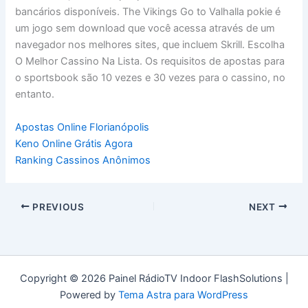
bancários disponíveis. The Vikings Go to Valhalla pokie é
um jogo sem download que você acessa através de um
navegador nos melhores sites, que incluem Skrill. Escolha
O Melhor Cassino Na Lista. Os requisitos de apostas para
o sportsbook são 10 vezes e 30 vezes para o cassino, no
entanto.
Apostas Online Florianópolis
Keno Online Grátis Agora
Ranking Cassinos Anônimos
PREVIOUS
NEXT
Copyright © 2026 Painel RádioTV Indoor FlashSolutions |
Powered by
Tema Astra para WordPress