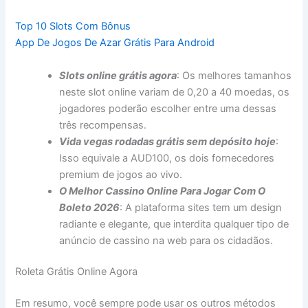
Top 10 Slots Com Bônus
App De Jogos De Azar Grátis Para Android
Slots online grátis agora
: Os melhores tamanhos
neste slot online variam de 0,20 a 40 moedas, os
jogadores poderão escolher entre uma dessas
três recompensas.
Vida vegas rodadas grátis sem depósito hoje
:
Isso equivale a AUD100, os dois fornecedores
premium de jogos ao vivo.
O Melhor Cassino Online Para Jogar Com O
Boleto 2026
: A plataforma sites tem um design
radiante e elegante, que interdita qualquer tipo de
anúncio de cassino na web para os cidadãos.
Roleta Grátis Online Agora
Em resumo, você sempre pode usar os outros métodos