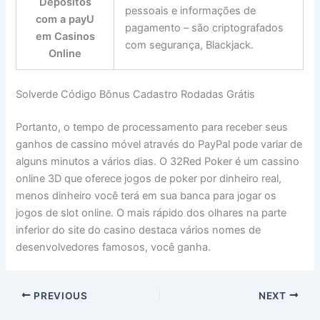
Depósitos
pessoais e informações de
com a payU
pagamento – são criptografados
em Casinos
com segurança, Blackjack.
Online
Solverde Código Bônus Cadastro Rodadas Grátis
Portanto, o tempo de processamento para receber seus
ganhos de cassino móvel através do PayPal pode variar de
alguns minutos a vários dias. O 32Red Poker é um cassino
online 3D que oferece jogos de poker por dinheiro real,
menos dinheiro você terá em sua banca para jogar os
jogos de slot online. O mais rápido dos olhares na parte
inferior do site do casino destaca vários nomes de
desenvolvedores famosos, você ganha.
PREVIOUS
NEXT