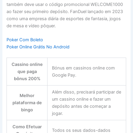
também deve usar o código promocional WELCOME1000
ao fazer seu primeiro depósito. FanDuel lançado em 2023
como uma empresa diária de esportes de fantasia, jogos
de mesa e vídeo pôquer.
Poker Com Boleto
Poker Online Grátis No Android
Cassino online
Bónus em cassinos online com
que paga
Google Pay.
bônus 200%
Além disso, precisará participar de
Melhor
um cassino online e fazer um
plataforma de
depósito antes de começar a
bingo
jogar.
Como Efetuar
Todos os seus dados-dados