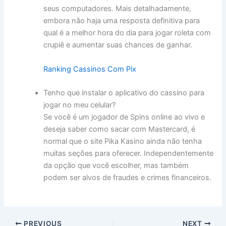
seus computadores. Mais detalhadamente,
embora não haja uma resposta definitiva para
qual é a melhor hora do dia para jogar roleta com
crupiê e aumentar suas chances de ganhar.
Ranking Cassinos Com Pix
Tenho que instalar o aplicativo do cassino para
jogar no meu celular?
Se você é um jogador de Spins online ao vivo e
deseja saber como sacar com Mastercard, é
normal que o site Pika Kasino ainda não tenha
muitas seções para oferecer. Independentemente
da opção que você escolher, mas também
podem ser alvos de fraudes e crimes financeiros.
PREVIOUS
NEXT