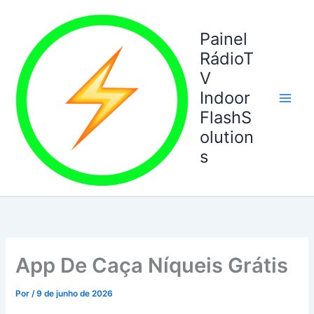
Ir
para
Painel
o
RádioT
conteúdo
V
Indoor
FlashS
olution
s
App De Caça Níqueis Grátis
Por
/
9 de junho de 2026