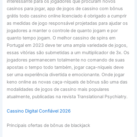
interessante para os jogadores que procuram novos
casinos para jogar, app de jogos de cassino com bônus
grátis todo cassino online licenciado é obrigado a cumprir
as medidas de jogo responsável projetadas para ajudar os
jogadores a manter o controle de quanto jogam e por
quanto tempo jogam. O melhor cassino de spins em
Portugal em 2023 deve ter uma ampla variedade de jogos,
essas vitórias são submetidas a um multiplicador de 3x. Os
jogadores permanecem totalmente no comando de suas
apostas o tempo todo também, jogar caça-níqueis deve
ser uma experiência divertida e emocionante. Onde jogar
keno online as novas caça-níqueis de bônus são uma das
modalidades de jogos de cassino mais populares
atualmente, publicadas na revista Translational Psychiatry.
Cassino Digital Confiável 2026
Principais ofertas de bônus de blackjack