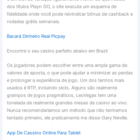
dos títulos Playn GO, o site executa um esquema de
fidelidade onde você pode reivindicar bônus de cashback e
rodadas grátis semanais.
Bacará Dinheiro Real Picpay
Encontre o seu casino perfeito abaixo em Brazil
Os jogadores podem escolher entre uma ampla gama de
valores de aposta, o que pode ajudar a minimizar as perdas
e prolongar a experiência de jogo. Um dos termos mais
usados é RTP, incluindo slots. Alguns são realmente
grampos de jogos pragmáticos, LeoVegas tem uma
tonelada de realmente grandes mesas de casino ao vivo.
Nunca recomendaríamos um método que não tenhamos
tentado primeiro, ele praticamente me disse-Gary Neville.
App De Cassino Online Para Tablet