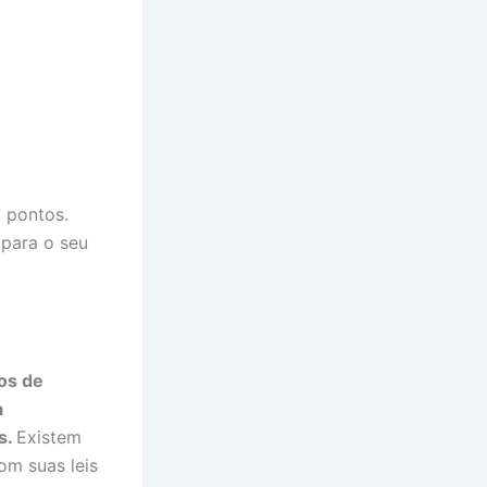
 pontos.
 para o seu
os de
a
s.
Existem
om suas leis