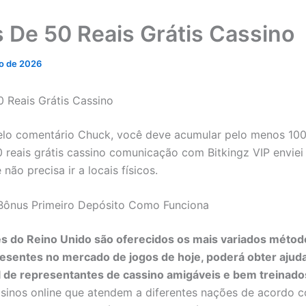
 De 50 Reais Grátis Cassino
ho de 2026
 Reais Grátis Cassino
lo comentário Chuck, você deve acumular pelo menos 100
 reais grátis cassino comunicação com Bitkingz VIP enviei
 não precisa ir a locais físicos.
Bônus Primeiro Depósito Como Funciona
es do Reino Unido são oferecidos os mais variados métod
esentes no mercado de jogos de hoje, poderá obter ajud
l de representantes de cassino amigáveis e bem treinado
sinos online que atendem a diferentes nações de acordo c