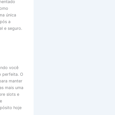
amentado
 como
ma única
Após a
el e seguro.
uando você
 perfeita. O
 para manter
nas mais uma
re slots e
e
pósito hoje