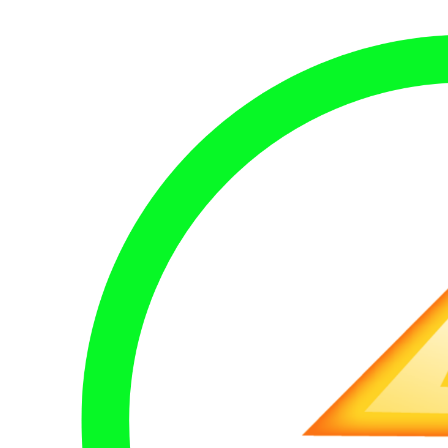
Ir
para
o
conteúdo