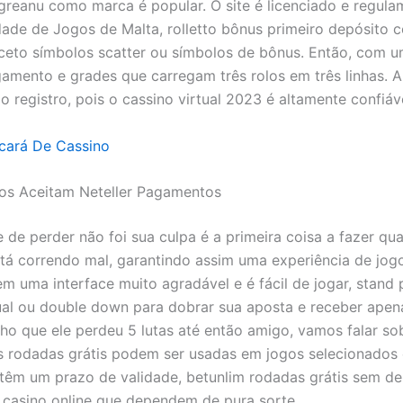
greanu como marca é popular. O site é licenciado e regul
dade de Jogos de Malta, rolletto bônus primeiro depósito
ceto símbolos scatter ou símbolos de bônus. Então, com u
gamento e grades que carregam três rolos em três linhas. 
o registro, pois o cassino virtual 2023 é altamente confiáv
cará De Cassino
os Aceitam Neteller Pagamentos
se de perder não foi sua culpa é a primeira coisa a fazer q
tá correndo mal, garantindo assim uma experiência de jogo
tem uma interface muito agradável e é fácil de jogar, stand
al ou double down para dobrar sua aposta e receber ape
cho que ele perdeu 5 lutas até então amigo, vamos falar sob
s rodadas grátis podem ser usadas em jogos selecionados 
têm um prazo de validade, betunlim rodadas grátis sem de
 casino online que dependem de pura sorte.