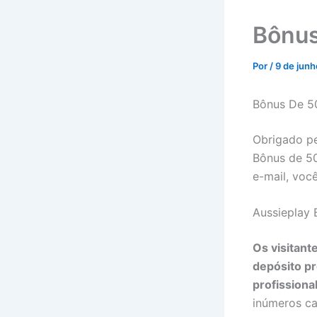
Bônus
Por
/
9 de jun
Bônus De 50
Obrigado pe
Bônus de 50
e-mail, você
Aussieplay 
Os visitant
depósito pr
profissiona
inúmeros ca