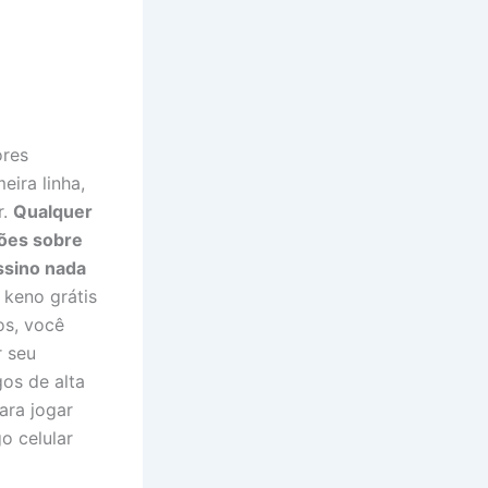
ores
eira linha,
r.
Qualquer
ções sobre
ssino nada
 keno grátis
os, você
r seu
os de alta
ara jogar
o celular