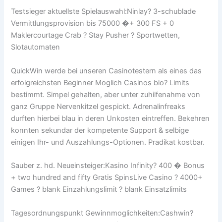
Testsieger aktuellste Spielauswahl:Ninlay? 3-schublade
Vermittlungsprovision bis 75000 �+ 300 FS + 0
Maklercourtage Crab ? Stay Pusher ? Sportwetten,
Slotautomaten
QuickWin werde bei unseren Casinotestern als eines das
erfolgreichsten Beginner Moglich Casinos blo? Limits
bestimmt. Simpel gehalten, aber unter zuhilfenahme von
ganz Gruppe Nervenkitzel gespickt. Adrenalinfreaks
durften hierbei blau in deren Unkosten eintreffen. Bekehren
konnten sekundar der kompetente Support & selbige
einigen Ihr- und Auszahlungs-Optionen. Pradikat kostbar.
Sauber z. hd. Neueinsteiger:Kasino Infinity? 400 � Bonus
+ two hundred and fifty Gratis SpinsLive Casino ? 4000+
Games ? blank Einzahlungslimit ? blank Einsatzlimits
Tagesordnungspunkt Gewinnmoglichkeiten:Cashwin?