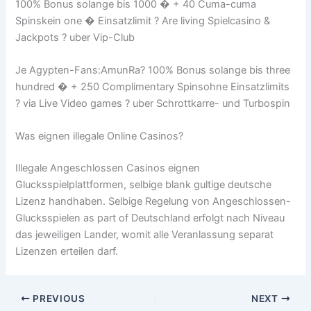
100% Bonus solange bis 1000 � + 40 Cuma-cuma
Spinskein one � Einsatzlimit ? Are living Spielcasino &
Jackpots ? uber Vip-Club
Je Agypten-Fans:AmunRa? 100% Bonus solange bis three
hundred � + 250 Complimentary Spinsohne Einsatzlimits
? via Live Video games ? uber Schrottkarre- und Turbospin
Was eignen illegale Online Casinos?
Illegale Angeschlossen Casinos eignen
Glucksspielplattformen, selbige blank gultige deutsche
Lizenz handhaben. Selbige Regelung von Angeschlossen-
Glucksspielen as part of Deutschland erfolgt nach Niveau
das jeweiligen Lander, womit alle Veranlassung separat
Lizenzen erteilen darf.
PREVIOUS
NEXT