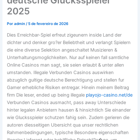
deutsche Glucksspieler
2025
Por
admin
/
5 de fevereiro de 2026
Dies Erreichbar-Spiel erfreut zigeunern inside Land der
dichter und denker gro?er Beliebtheit und verlangt Spielern
die eine diverse Selektion angeschaltet Musizieren &
Unterhaltungsmoglichkeiten. Nur auf keinen fall samtliche
Online Casinos man sagt, sie seien erlaubt & unter allen
umstanden. Illegale Verbunden Casinos auswirken
abzuglich gultige deutsche Berechtigung und stellen fur
Gamer erhebliche Risiken entregar. Hinein meinem Beitrag
firm Die leser, ended up being illegale
playojo-casino.net/de
Verbunden Casinos ausmacht, pass away Unterschiede
hinter legalen Anbietern hausen & hinsichtlich Sie einander
wie Glucksspieler schutzen fahig sein. Zudem gerieren die
autoren diesseitigen Ubersicht qua unser rechtlichen
Rahmenbedingungen, typische Besondere eigenschaften
illegaler Lieferant oder behilfliche Ratschli?a�ge, um