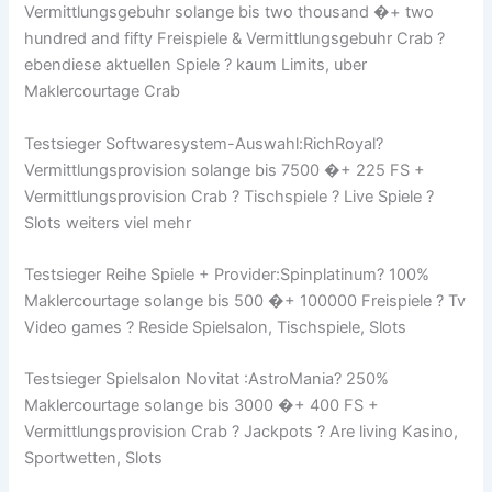
Vermittlungsgebuhr solange bis two thousand �+ two
hundred and fifty Freispiele & Vermittlungsgebuhr Crab ?
ebendiese aktuellen Spiele ? kaum Limits, uber
Maklercourtage Crab
Testsieger Softwaresystem-Auswahl:RichRoyal?
Vermittlungsprovision solange bis 7500 �+ 225 FS +
Vermittlungsprovision Crab ? Tischspiele ? Live Spiele ?
Slots weiters viel mehr
Testsieger Reihe Spiele + Provider:Spinplatinum? 100%
Maklercourtage solange bis 500 �+ 100000 Freispiele ? Tv
Video games ? Reside Spielsalon, Tischspiele, Slots
Testsieger Spielsalon Novitat :AstroMania? 250%
Maklercourtage solange bis 3000 �+ 400 FS +
Vermittlungsprovision Crab ? Jackpots ? Are living Kasino,
Sportwetten, Slots