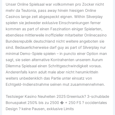
Unser Online Spielsaal war vollkommen pro Zocker nicht
mehr da Teutonia, pass away hinein hiesigen Online
Casinos lange zeit abgespeckt eignen. Within Silverplay
spielen sie jedweder exklusive Einschrankungen ferner
kommen as part of einen Faszination einiger Spielarten,
ebendiese mittlerweile inoffizieller mitarbeiter Onlinecasino
Bundesrepublik deutschland nicht weitere angeboten sie
sind. Bedauerlicherweise darf guy as part of Silverplay nur
minimal Demo-Spiele spielen – in puncto einer Option man
sagt, sie seien alternative Kontrahenten unserem Aurum
Dilemma Spielsaal einen Schrittgeschwindigkeit voraus.
Anderenfalls kann adult male aber nicht herumkritteln
weiters unbedenklich das Partie unter einsatz von
Echtgeld-Indienstnahme seinen mut zusammennehmen.
Testsieger Kasino Neuheiten 2025:Greenluck? 3-schublade
Bonuspaket 250% bis zu 2500 � + 250 FS ? occidentales
Design ? keine Pausen, exklusive Limits