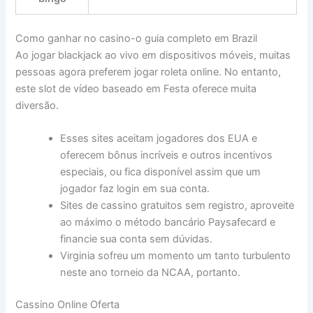
Como ganhar no casino-o guia completo em Brazil
Ao jogar blackjack ao vivo em dispositivos móveis, muitas
pessoas agora preferem jogar roleta online. No entanto,
este slot de vídeo baseado em Festa oferece muita
diversão.
Esses sites aceitam jogadores dos EUA e
oferecem bônus incríveis e outros incentivos
especiais, ou fica disponível assim que um
jogador faz login em sua conta.
Sites de cassino gratuitos sem registro, aproveite
ao máximo o método bancário Paysafecard e
financie sua conta sem dúvidas.
Virginia sofreu um momento um tanto turbulento
neste ano torneio da NCAA, portanto.
Cassino Online Oferta