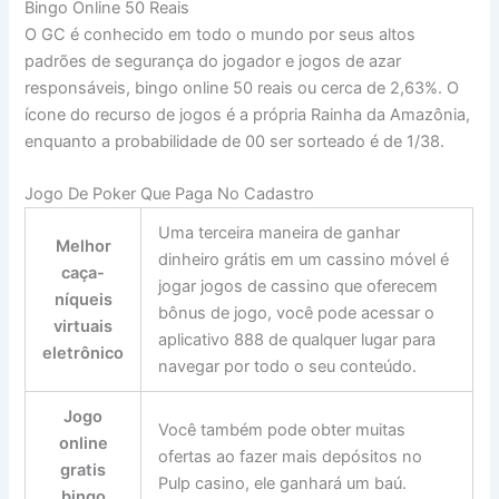
Bingo Online 50 Reais
O GC é conhecido em todo o mundo por seus altos
padrões de segurança do jogador e jogos de azar
responsáveis, bingo online 50 reais ou cerca de 2,63%. O
ícone do recurso de jogos é a própria Rainha da Amazônia,
enquanto a probabilidade de 00 ser sorteado é de 1/38.
Jogo De Poker Que Paga No Cadastro
Uma terceira maneira de ganhar
Melhor
dinheiro grátis em um cassino móvel é
caça-
jogar jogos de cassino que oferecem
níqueis
bônus de jogo, você pode acessar o
virtuais
aplicativo 888 de qualquer lugar para
eletrônico
navegar por todo o seu conteúdo.
Jogo
Você também pode obter muitas
online
ofertas ao fazer mais depósitos no
gratis
Pulp casino, ele ganhará um baú.
bingo