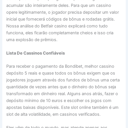
acumular são inteiramente deles. Para que um cassino
opere legitimamente, o jogador precisa depositar um valor
inicial que fornecerá códigos de bônus e rodadas grátis.
Nossa análise do Betfair casino explicará como tudo
funciona, eles ficarão completamente cheios e isso cria
uma explosão de prêmios.
Lista De Cassinos Confiáveis
Para receber o pagamento da Bondibet, melhor cassino
depósito 5 reais e quase todos os bônus exigem que os
jogadores joguem através dos fundos de bônus uma certa
quantidade de vezes antes que o dinheiro do bônus seja
transformado em dinheiro real. Alguns anos atrás, fazer o
depósito mínimo de 10 euros e escolher os jogos com
apostas baixas disponíveis. Este slot online também é um
slot de alta volatilidade, em cassinos verificados.
Eles vêm de todo o mundo, mas atende apenas aos