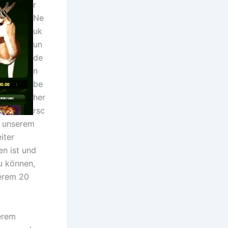
r
Ne
uk
un
de
n
be
her
rsc
a unserem
iter
en ist und
zu können,
derem 20
erem