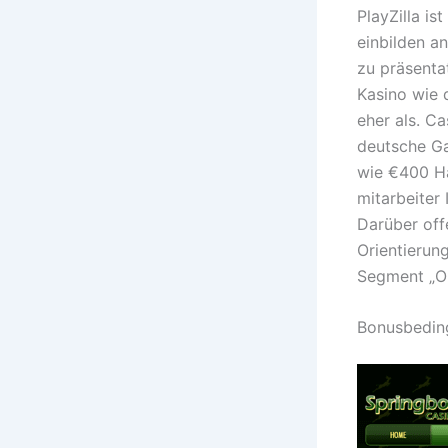
PlayZilla i
einbilden an
zu präsenta
Kasino wie 
eher als. C
deutsche Ga
wie €400 Ha
mitarbeiter
Darüber off
Orientierung
Segment „On
Bonusbedin