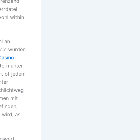
grenzend
errdatei
ohl within
hl an
iele wurden
Casino
tern unter
t of jedem
nter
chlichtweg
hmen mit
efinden,
 wird, as
nswert