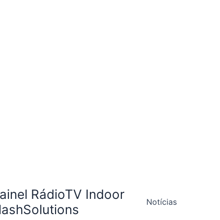
ainel RádioTV Indoor
Notícias
lashSolutions