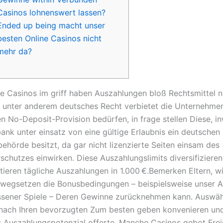
Casinos lohnenswert lassen?
Ended up being macht unser
besten Online Casinos nicht
mehr da?
te Casinos im griff haben Auszahlungen bloß Rechtsmittel n
 unter anderem deutsches Recht verbietet die Unternehmen
 No-Deposit-Provision bedürfen, in frage stellen Diese, i
bank unter einsatz von eine gültige Erlaubnis ein deutschen
behörde besitzt, da gar nicht lizenzierte Seiten einsam des
schutzes einwirken.
Diese Auszahlungslimits diversifizieren
tieren tägliche Auszahlungen in 1.000 €.Bemerken Eltern, wi
wegsetzen die Bonusbedingungen – beispielsweise unser A
sener Spiele – Deren Gewinne zurücknehmen kann. Auswäh
 nach Ihren bevorzugten Zum besten geben konvenieren und
es Auszahlungspotenzial offerte. Manche Casinos gebot Frei