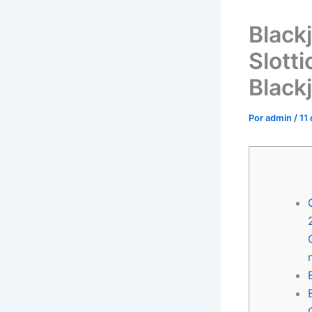
Black
Slott
Black
Por
admin
/
11