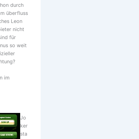
schon durch
 im überfluss
ches Leon
ieter nicht
ind für
nus so weit
zieller
chtung?
en im
Jo
ker
sta