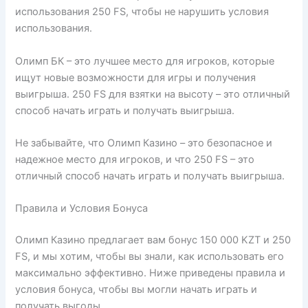
использования 250 FS, чтобы не нарушить условия
использования.
Олимп БК – это лучшее место для игроков, которые
ищут новые возможности для игры и получения
выигрыша. 250 FS для взятки на высоту – это отличный
способ начать играть и получать выигрыша.
Не забывайте, что Олимп Казино – это безопасное и
надежное место для игроков, и что 250 FS – это
отличный способ начать играть и получать выигрыша.
Правила и Условия Бонуса
Олимп Казино предлагает вам бонус 150 000 KZT и 250
FS, и мы хотим, чтобы вы знали, как использовать его
максимально эффективно. Ниже приведены правила и
условия бонуса, чтобы вы могли начать играть и
получать выгоды.