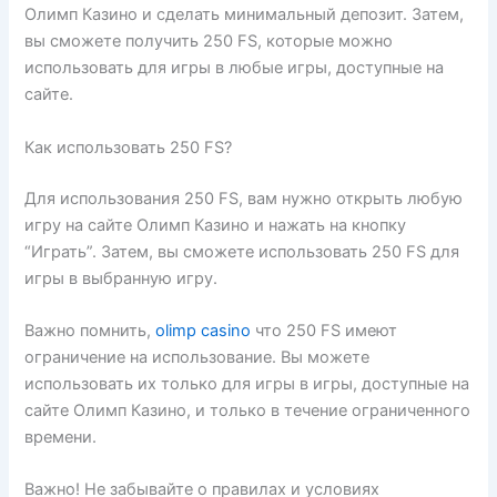
Олимп Казино и сделать минимальный депозит. Затем,
вы сможете получить 250 FS, которые можно
использовать для игры в любые игры, доступные на
сайте.
Как использовать 250 FS?
Для использования 250 FS, вам нужно открыть любую
игру на сайте Олимп Казино и нажать на кнопку
“Играть”. Затем, вы сможете использовать 250 FS для
игры в выбранную игру.
Важно помнить,
olimp casino
что 250 FS имеют
ограничение на использование. Вы можете
использовать их только для игры в игры, доступные на
сайте Олимп Казино, и только в течение ограниченного
времени.
Важно! Не забывайте о правилах и условиях