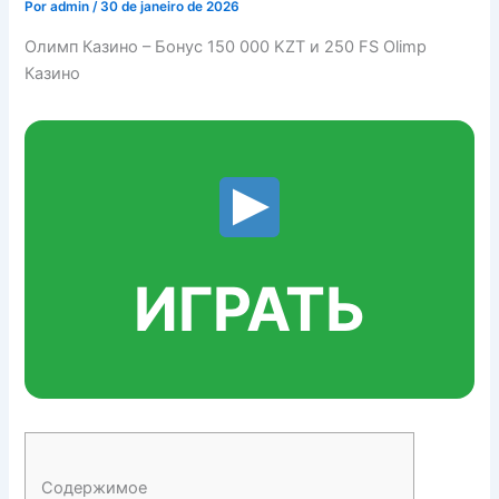
Por
admin
/
30 de janeiro de 2026
Олимп Казино – Бонус 150 000 KZT и 250 FS Olimp
Казино
ИГРАТЬ
Содержимое