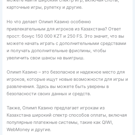
можете найти широкий спектр игр, включая слоты,
карточные игры, рулетку и другие.
Но что делает Олимп Казино особенно
привлекательным для игроков из Казахстана? Ответ
прост: бонус 150 000 KZT и 250 FS. Это значит, что вы
можете начать играть с дополнительными средствами
и получать дополнительные фриспины, чтобы
увеличить свои шансы на выигрыш.
Олимп Казино – это безопасное и надежное место для
игроков, которые ищут новые возможности для игры и
развлечения. Здесь вы можете быть уверены в
безопасности своих данных и средств.
Также, Олимп Казино предлагает игрокам из
Казахстана широкий спектр способов оплаты, включая
популярные платежные системы, такие как QIWI,
WebMoney и другие.