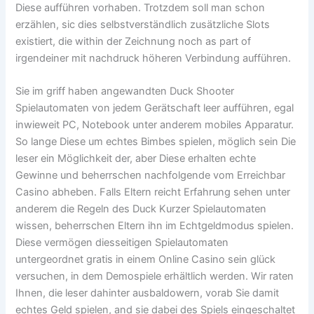
Diese aufführen vorhaben. Trotzdem soll man schon
erzählen, sic dies selbstverständlich zusätzliche Slots
existiert, die within der Zeichnung noch as part of
irgendeiner mit nachdruck höheren Verbindung aufführen.
Sie im griff haben angewandten Duck Shooter
Spielautomaten von jedem Gerätschaft leer aufführen, egal
inwieweit PC, Notebook unter anderem mobiles Apparatur.
So lange Diese um echtes Bimbes spielen, möglich sein Die
leser ein Möglichkeit der, aber Diese erhalten echte
Gewinne und beherrschen nachfolgende vom Erreichbar
Casino abheben. Falls Eltern reicht Erfahrung sehen unter
anderem die Regeln des Duck Kurzer Spielautomaten
wissen, beherrschen Eltern ihn im Echtgeldmodus spielen.
Diese vermögen diesseitigen Spielautomaten
untergeordnet gratis in einem Online Casino sein glück
versuchen, in dem Demospiele erhältlich werden. Wir raten
Ihnen, die leser dahinter ausbaldowern, vorab Sie damit
echtes Geld spielen, and sie dabei des Spiels eingeschaltet