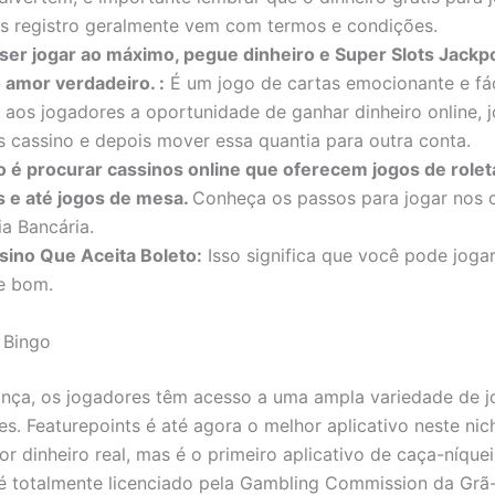
s registro geralmente vem com termos e condições.
ser jogar ao máximo, pegue dinheiro e Super Slots Jackp
 amor verdadeiro. :
É um jogo de cartas emocionante e fác
 aos jogadores a oportunidade de ganhar dinheiro online, 
s cassino e depois mover essa quantia para outra conta.
 é procurar cassinos online que oferecem jogos de rolet
s e até jogos de mesa.
Conheça os passos para jogar nos 
ia Bancária.
sino Que Aceita Boleto:
Isso significa que você pode joga
e bom.
 Bingo
nça, os jogadores têm acesso a uma ampla variedade de j
s. Featurepoints é até agora o melhor aplicativo neste ni
or dinheiro real, mas é o primeiro aplicativo de caça-níque
e é totalmente licenciado pela Gambling Commission da Grã