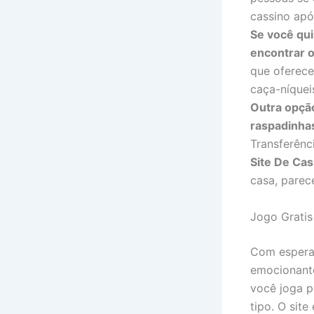
cassino apó
Se você qui
encontrar o
que oferece
caça-níquei
Outra opção
raspadinha
Transferênc
Site De Cas
casa, parec
Jogo Gratis
Com espera
emocionante
você joga p
tipo. O sit