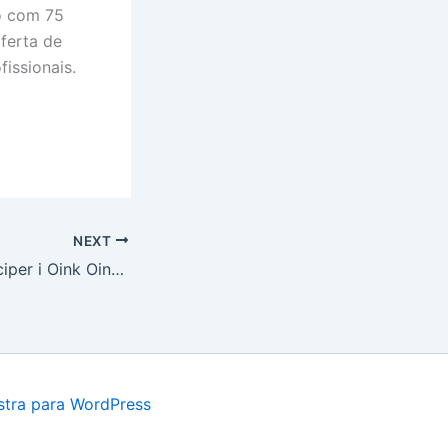
no com 75
ferta de
issionais.
NEXT
Buddhistiska principer i Oink Oink Oink Slot Gaming för Sverige
tra para WordPress