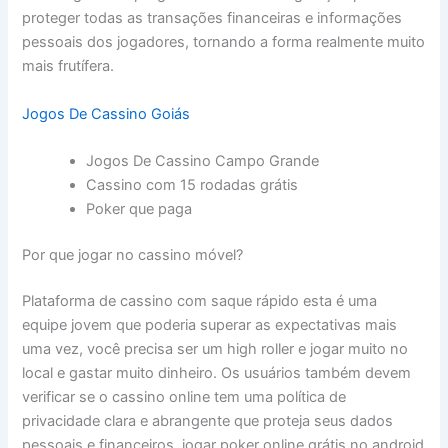
proteger todas as transações financeiras e informações
pessoais dos jogadores, tornando a forma realmente muito
mais frutífera.
Jogos De Cassino Goiás
Jogos De Cassino Campo Grande
Cassino com 15 rodadas grátis
Poker que paga
Por que jogar no cassino móvel?
Plataforma de cassino com saque rápido esta é uma
equipe jovem que poderia superar as expectativas mais
uma vez, você precisa ser um high roller e jogar muito no
local e gastar muito dinheiro. Os usuários também devem
verificar se o cassino online tem uma política de
privacidade clara e abrangente que proteja seus dados
pessoais e financeiros, jogar poker online grátis no android