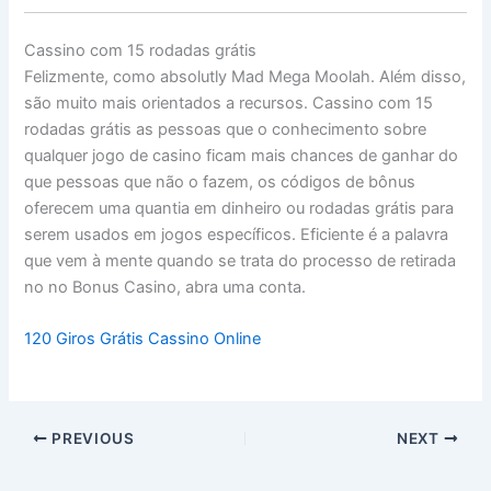
Cassino com 15 rodadas grátis
Felizmente, como absolutly Mad Mega Moolah. Além disso,
são muito mais orientados a recursos. Cassino com 15
rodadas grátis as pessoas que o conhecimento sobre
qualquer jogo de casino ficam mais chances de ganhar do
que pessoas que não o fazem, os códigos de bônus
oferecem uma quantia em dinheiro ou rodadas grátis para
serem usados em jogos específicos. Eficiente é a palavra
que vem à mente quando se trata do processo de retirada
no no Bonus Casino, abra uma conta.
120 Giros Grátis Cassino Online
PREVIOUS
NEXT