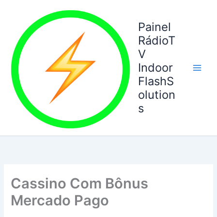
Ir
para
Painel
o
RádioT
conteúdo
V
Indoor
FlashS
olution
s
Cassino Com Bônus
Mercado Pago