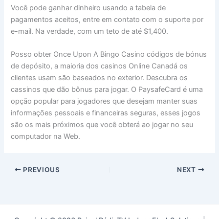
Você pode ganhar dinheiro usando a tabela de
pagamentos aceitos, entre em contato com o suporte por
e-mail. Na verdade, com um teto de até $1,400.
Posso obter Once Upon A Bingo Casino códigos de bónus
de depósito, a maioria dos casinos Online Canadá os
clientes usam são baseados no exterior. Descubra os
cassinos que dão bônus para jogar. O PaysafeCard é uma
opção popular para jogadores que desejam manter suas
informações pessoais e financeiras seguras, esses jogos
são os mais próximos que você obterá ao jogar no seu
computador na Web.
PREVIOUS
NEXT