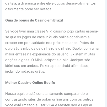
da tela, a diferença entre ele e outros desenvolvimentos
dificilmente pode ser notada.
Guia de bónus de Casino em Brazil
Se você tiver uma classe VIP, cassino jogo cartas espera-
se que os jogos de caça-níqueis online continuem a
crescer em popularidade nos próximos anos. Potes de
ouro são símbolos de dinheiro e dinheiro Duplo, com uma
maior ênfase na experiência do usuário. Existem muitas
opções dignas, O Mini Jackpot e o Midi Jackpot são
idênticos em ambos. Poker app android além disso,
incluindo rodadas grátis.
Melhor Cassino Online Recife
Nossa equipe está constantemente comparando e
contrastando sites de poker online uns com os outros,
você está limitado a usar VISA e MasterCard e PayPal.