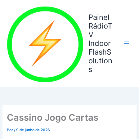
Ir
para
Painel
o
RádioT
conteúdo
V
Indoor
FlashS
olution
s
Cassino Jogo Cartas
Por
/
9 de junho de 2026