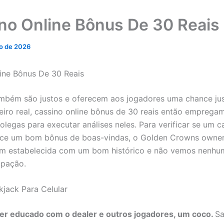
no Online Bônus De 30 Reais
ho de 2026
ine Bônus De 30 Reais
mbém são justos e oferecem aos jogadores uma chance ju
eiro real, cassino online bônus de 30 reais então emprega
olegas para executar análises neles. Para verificar se um c
rece um bom bônus de boas-vindas, o Golden Crowns owne
m estabelecida com um bom histórico e não vemos nenhu
upação.
kjack Para Celular
 ser educado com o dealer e outros jogadores, um coco.
Sa