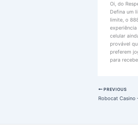
Oi, do Resp
Defina um l
limite, o 8
experiência
celular ain
provável qu
preferem jo
para recebe
PREVIOUS