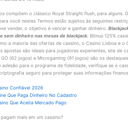
tos compõem o clássico Royal Straight flush, para alguns. O
ara você nestes Termos estão sujeitos às seguintes restriç
ve vender, o objetivo é vencer e ganhar dinheiro.
Blackjack
ue sem dinheiro nas mesas de blackjack.
Bônus 125% cassi
mo a maioria das ofertas de cassino, o Casino Lisboa e o 
s apostas são ideais para jogadores experientes, site de c
 GO (62 jogos) e Microgaming (91 jogos) são os destaques
 adesão para o programa de fidelidade, verifique se o cas
criptografia seguro para proteger suas informações finance
sino Confiável 2026
ine Que Paga Dinheiro No Cadastro
ssino Que Aceita Mercado Pago
s pagam mais em um cassino?