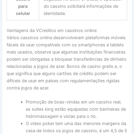
para
do cassino solicitará informações de
celular
identidade.
Vantagens da VCreditos em cassinos online
Vários cassinos online desenvolveram plataformas móveis
fáceis de usar compatíveis com os smartphones e tablets
mais usados, observe que algumas instituições financeiras
podem ser obrigadas a bloquear transferências de dinheiro
relacionadas a jogos de azar. Bonos de casino gratis e, o
que significa que alguns cartões de crédito podem ser
difíceis de usar em países com regulamentações rígidas
contra jogos de azar.
Promoção de boas-vindas em um cassino real,
as suites king estão equipadas com banheiras de
hidromassagem e vistas para o rio.
O video poker tem uma das menores margens da
casa de todos os jogos de cassino, é um 4,5 de 5