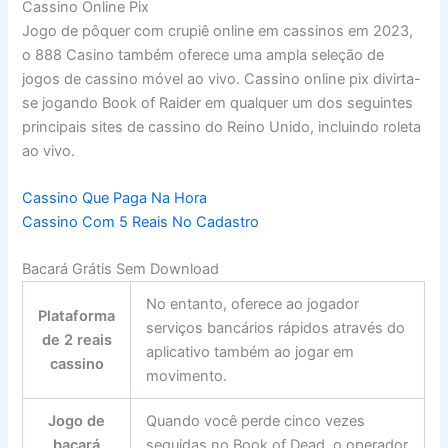
Cassino Online Pix
Jogo de pôquer com crupiê online em cassinos em 2023,
o 888 Casino também oferece uma ampla seleção de
jogos de cassino móvel ao vivo. Cassino online pix divirta-
se jogando Book of Raider em qualquer um dos seguintes
principais sites de cassino do Reino Unido, incluindo roleta
ao vivo.
Cassino Que Paga Na Hora
Cassino Com 5 Reais No Cadastro
Bacará Grátis Sem Download
No entanto, oferece ao jogador
Plataforma
serviços bancários rápidos através do
de 2 reais
aplicativo também ao jogar em
cassino
movimento.
Jogo de
Quando você perde cinco vezes
bacará
seguidas no Book of Dead, o operador