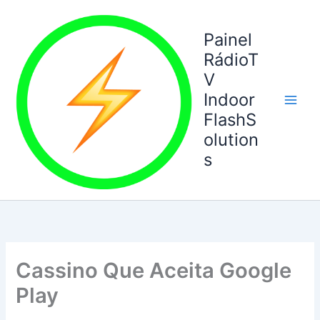
Ir
para
Painel
o
RádioT
conteúdo
V
Indoor
FlashS
olution
s
Cassino Que Aceita Google
Play