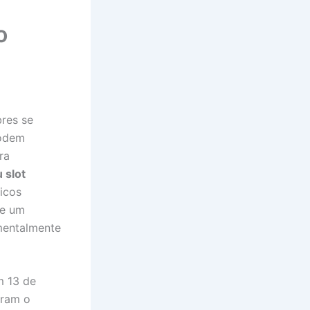
o
bres se
podem
ra
u slot
icos
 e um
mentalmente
m 13 de
iram o