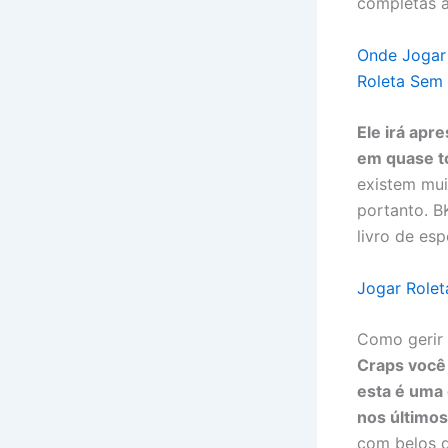
completas 
Onde Jogar 
Roleta Sem
Ele irá apr
em quase to
existem mui
portanto. 
livro de esp
Jogar Rolet
Como gerir 
Craps você
esta é uma 
nos últimos
com belos d