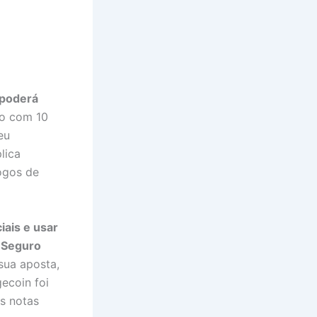
 poderá
go com 10
eu
lica
ogos de
iais e usar
 Seguro
sua aposta,
ecoin foi
s notas