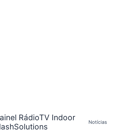
ainel RádioTV Indoor
Notícias
lashSolutions