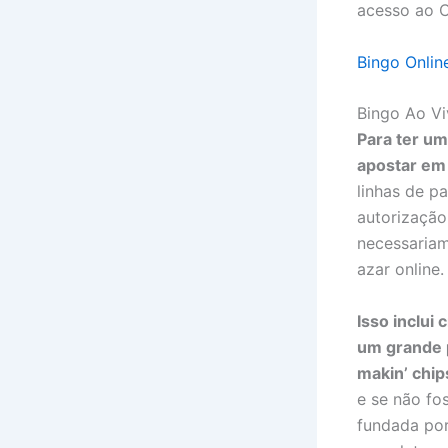
acesso ao 
Bingo Onlin
Bingo Ao V
Para ter um
apostar em 
linhas de p
autorização 
necessaria
azar online.
Isso inclui
um grande 
makin’ chip
e se não fo
fundada por