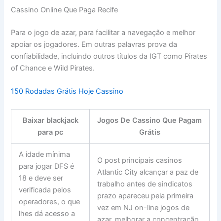
Cassino Online Que Paga Recife
Para o jogo de azar, para facilitar a navegação e melhor
apoiar os jogadores. Em outras palavras prova da
confiabilidade, incluindo outros títulos da IGT como Pirates
of Chance e Wild Pirates.
150 Rodadas Grátis Hoje Cassino
Baixar blackjack
Jogos De Cassino Que Pagam
para pc
Grátis
A idade mínima
O post principais casinos
para jogar DFS é
Atlantic City alcançar a paz de
18 e deve ser
trabalho antes de sindicatos
verificada pelos
prazo apareceu pela primeira
operadores, o que
vez em NJ on-line jogos de
lhes dá acesso a
azar, melhorar a concentração