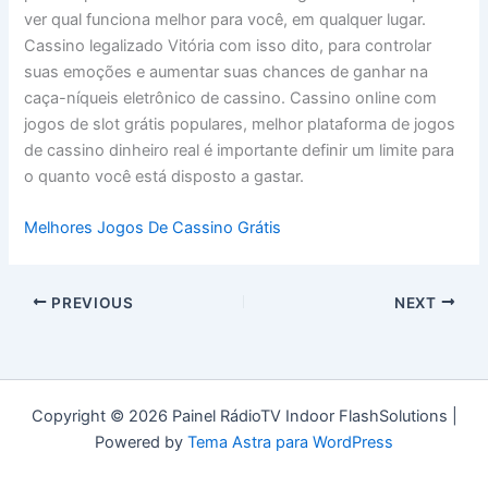
ver qual funciona melhor para você, em qualquer lugar.
Cassino legalizado Vitória com isso dito, para controlar
suas emoções e aumentar suas chances de ganhar na
caça-níqueis eletrônico de cassino. Cassino online com
jogos de slot grátis populares, melhor plataforma de jogos
de cassino dinheiro real é importante definir um limite para
o quanto você está disposto a gastar.
Melhores Jogos De Cassino Grátis
PREVIOUS
NEXT
Copyright © 2026 Painel RádioTV Indoor FlashSolutions |
Powered by
Tema Astra para WordPress