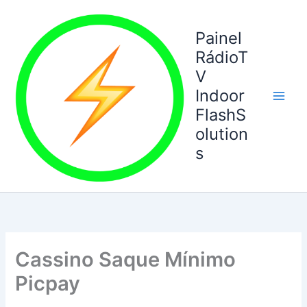
Ir
para
Painel
o
RádioT
conteúdo
V
Indoor
FlashS
olution
s
Cassino Saque Mínimo
Picpay