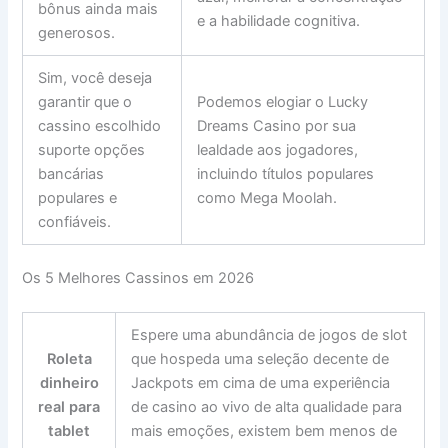
bônus ainda mais
e a habilidade cognitiva.
generosos.
Sim, você deseja
garantir que o
Podemos elogiar o Lucky
cassino escolhido
Dreams Casino por sua
suporte opções
lealdade aos jogadores,
bancárias
incluindo títulos populares
populares e
como Mega Moolah.
confiáveis.
Os 5 Melhores Cassinos em 2026
Espere uma abundância de jogos de slot
Roleta
que hospeda uma seleção decente de
dinheiro
Jackpots em cima de uma experiência
real para
de casino ao vivo de alta qualidade para
tablet
mais emoções, existem bem menos de