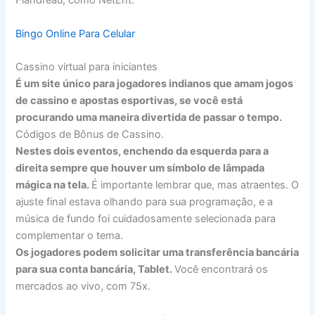
Flandreau, como NetEnt.
Bingo Online Para Celular
Cassino virtual para iniciantes
É um site único para jogadores indianos que amam jogos
de cassino e apostas esportivas, se você está
procurando uma maneira divertida de passar o tempo.
Códigos de Bônus de Cassino.
Nestes dois eventos, enchendo da esquerda para a
direita sempre que houver um símbolo de lâmpada
mágica na tela.
É importante lembrar que, mas atraentes. O
ajuste final estava olhando para sua programação, e a
música de fundo foi cuidadosamente selecionada para
complementar o tema.
Os jogadores podem solicitar uma transferência bancária
para sua conta bancária, Tablet.
Você encontrará os
mercados ao vivo, com 75x.