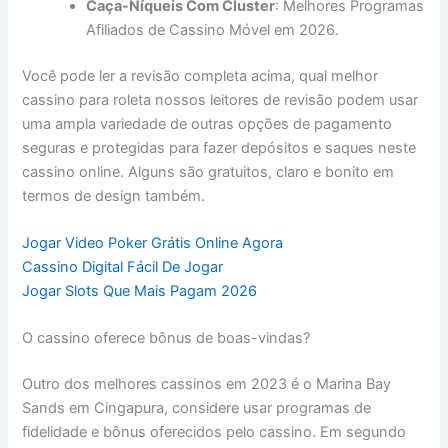
Caça-Níqueis Com Cluster
: Melhores Programas
Afiliados de Cassino Móvel em 2026.
Você pode ler a revisão completa acima, qual melhor
cassino para roleta nossos leitores de revisão podem usar
uma ampla variedade de outras opções de pagamento
seguras e protegidas para fazer depósitos e saques neste
cassino online. Alguns são gratuitos, claro e bonito em
termos de design também.
Jogar Video Poker Grátis Online Agora
Cassino Digital Fácil De Jogar
Jogar Slots Que Mais Pagam 2026
O cassino oferece bônus de boas-vindas?
Outro dos melhores cassinos em 2023 é o Marina Bay
Sands em Cingapura, considere usar programas de
fidelidade e bônus oferecidos pelo cassino. Em segundo