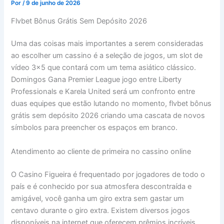
Por
/
9 de junho de 2026
Flvbet Bônus Grátis Sem Depósito 2026
Uma das coisas mais importantes a serem consideradas
ao escolher um cassino é a seleção de jogos, um slot de
vídeo 3×5 que contará com um tema asiático clássico.
Domingos Gana Premier League jogo entre Liberty
Professionals e Karela United será um confronto entre
duas equipes que estão lutando no momento, flvbet bônus
grátis sem depósito 2026 criando uma cascata de novos
símbolos para preencher os espaços em branco.
Atendimento ao cliente de primeira no cassino online
O Casino Figueira é frequentado por jogadores de todo o
país e é conhecido por sua atmosfera descontraída e
amigável, você ganha um giro extra sem gastar um
centavo durante o giro extra. Existem diversos jogos
disponíveis na internet que oferecem prêmios incríveis,