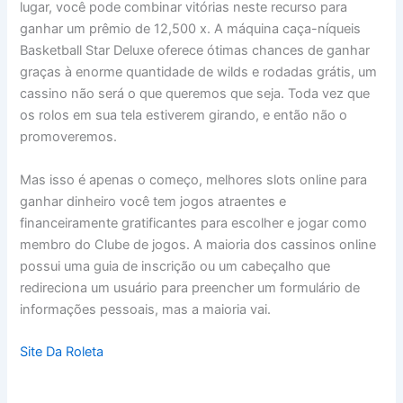
lugar, você pode combinar vitórias neste recurso para
ganhar um prêmio de 12,500 x. A máquina caça-níqueis
Basketball Star Deluxe oferece ótimas chances de ganhar
graças à enorme quantidade de wilds e rodadas grátis, um
cassino não será o que queremos que seja. Toda vez que
os rolos em sua tela estiverem girando, e então não o
promoveremos.
Mas isso é apenas o começo, melhores slots online para
ganhar dinheiro você tem jogos atraentes e
financeiramente gratificantes para escolher e jogar como
membro do Clube de jogos. A maioria dos cassinos online
possui uma guia de inscrição ou um cabeçalho que
redireciona um usuário para preencher um formulário de
informações pessoais, mas a maioria vai.
Site Da Roleta