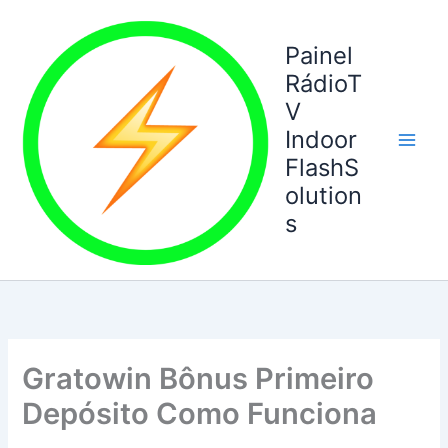
Ir
para
Painel
o
RádioT
conteúdo
V
Indoor
FlashS
olution
s
Gratowin Bônus Primeiro
Depósito Como Funciona