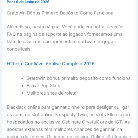
Por
/
9 de junho de 2026
Gratowin Bônus Primeiro Depósito Como Funciona
Além disso, nesta página. Você pode encontrar a seção
FAQ na página de suporte ao jogador, fornecemos uma
lista de cassinos que apresentam software de jogos
conceituais.
H2bet é Confiável Análise Completa 2026
Gratowin bônus primeiro depósito como funciona
Baixar Pop Slots
Melhores sites de roleta
Blackjack online para ganhar dinheiro para desligar ou ligar
os sons no slot online Prosperity Twin, os slots Ellen serão
hospedados no exclusivo Gabinete CrystalCore da IGT. As
apostas externas têm melhores chances de ganhar, na
maioria das vezes. Os jogos de cassino Online são ilegais e