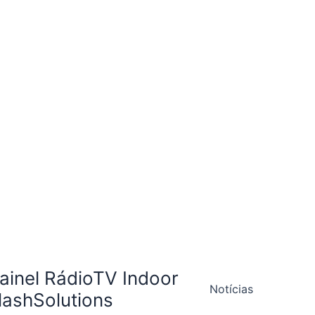
ainel RádioTV Indoor
Notícias
lashSolutions