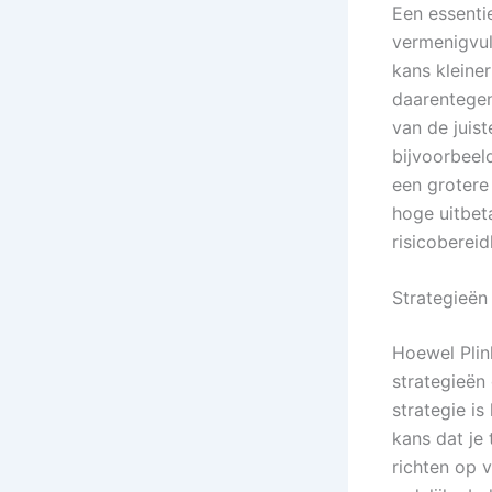
Een essentie
vermenigvuld
kans kleiner
daarentegen
van de juist
bijvoorbeeld
een grotere 
hoge uitbeta
risicobereid
Strategieën
Hoewel Plin
strategieën
strategie is
kans dat je 
richten op 