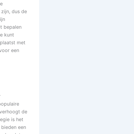
re
zijn, dus de
ijn
et bepalen
Je kunt
 plaatst met
 voor een
r
populaire
t verhoogt de
egie is het
 bieden een