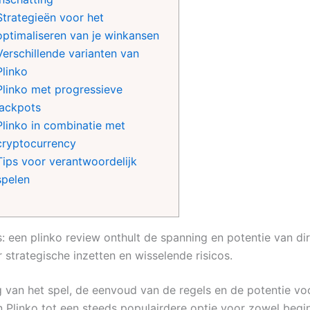
Strategieën voor het
optimaliseren van je winkansen
Verschillende varianten van
Plinko
Plinko met progressieve
jackpots
Plinko in combinatie met
cryptocurrency
Tips voor verantwoordelijk
spelen
s: een plinko review onthult de spanning en potentie van di
 strategische inzetten en wisselende risicos.
 van het spel, de eenvoud van de regels en de potentie voo
 Plinko tot een steeds populairdere optie voor zowel begi