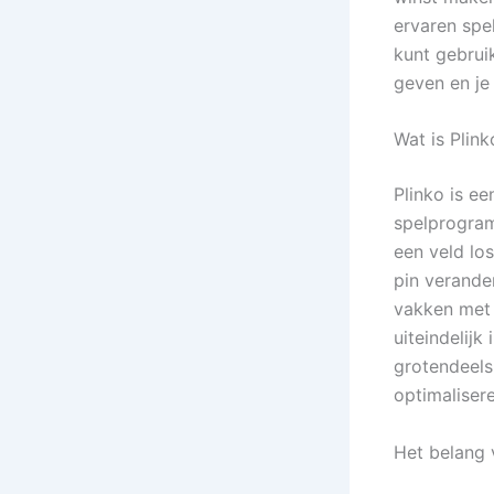
ervaren spe
kunt gebruik
geven en je
Wat is Plin
Plinko is e
spelprogram
een veld lo
pin verander
vakken met 
uiteindelijk
grotendeels 
optimalisere
Het belang 