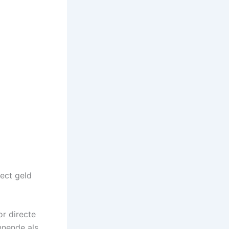
rect geld
r directe
nnende als