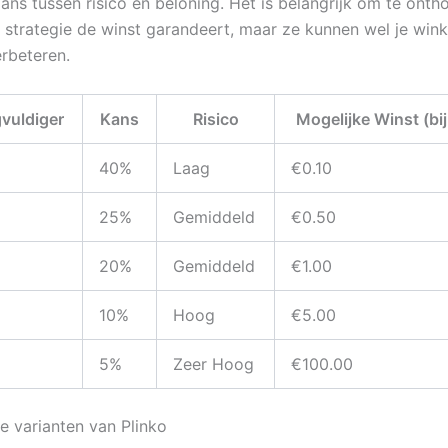
lans tussen risico en beloning. Het is belangrijk om te ont
 strategie de winst garandeert, maar ze kunnen wel je win
erbeteren.
vuldiger
Kans
Risico
Mogelijke Winst (bij
40%
Laag
€0.10
25%
Gemiddeld
€0.50
20%
Gemiddeld
€1.00
10%
Hoog
€5.00
5%
Zeer Hoog
€100.00
de varianten van Plinko