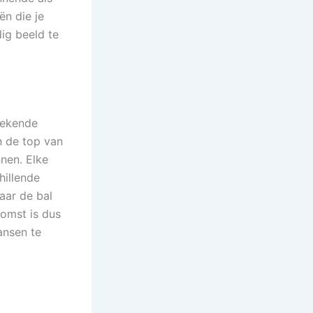
ën die je
dig beeld te
bekende
n de top van
nnen. Elke
hillende
aar de bal
komst is dus
ansen te