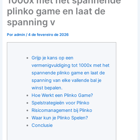
1000x met het spannende
plinko game en laat de
spanning v
Por
admin
/
4 de fevereiro de 2026
Grijp je kans op een
vermenigvuldiging tot 1000x met het
spannende plinko game en laat de
spanning van elke vallende bal je
winst bepalen.
Hoe Werkt een Plinko Game?
Spelstrategieën voor Plinko
Risicomanagement bij Plinko
Waar kun je Plinko Spelen?
Conclusie