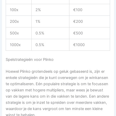
100x
2%
€100
200x
1%
€200
500x
0.5%
€500
1000x
0.5%
€1000
Spelstrategieën voor Plinko
Hoewel Plinko grotendeels op geluk gebaseerd is, zijn er
enkele strategieën die je kunt overwegen om je winkansen
te optimaliseren. Eén populaire strategie is om te focussen
op vakken met hogere multipliers, maar wees je bewust
van de lagere kans om in die vakken te landen. Een andere
strategie is om je inzet te spreiden over meerdere vakken,
waardoor je de kans vergroot om ten minste een kleine
winst te behalen.