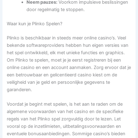
Neem pauzes:
Voorkom impulsieve beslissingen
door regelmatig te stoppen.
Waar kun je Plinko Spelen?
Plinko is beschikbaar in steeds meer online casino’s. Veel
bekende softwareproviders hebben hun eigen versies van
het spel ontwikkeld, elk met unieke functies en graphics.
Om Plinko te spelen, moet je je eerst registreren bij een
online casino en een account aanmaken. Zorg ervoor dat je
een betrouwbaar en gelicentieerd casino kiest om de
veiligheid van je geld en persoonlijke gegevens te
garanderen.
Voordat je begint met spelen, is het aan te raden om de
algemene voorwaarden van het casino en de specifieke
regels van het Plinko spel zorgvuldig door te lezen. Let
vooral op de inzetlimieten, uitbetalingsvoorwaarden en
eventuele bonusaanbiedingen. Sommige casino’s bieden