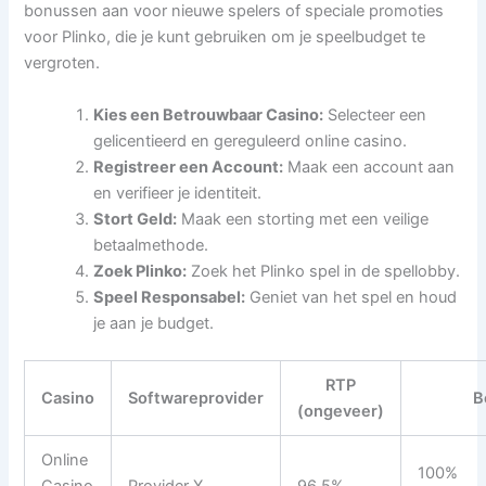
bonussen aan voor nieuwe spelers of speciale promoties
voor Plinko, die je kunt gebruiken om je speelbudget te
vergroten.
Kies een Betrouwbaar Casino:
Selecteer een
gelicentieerd en gereguleerd online casino.
Registreer een Account:
Maak een account aan
en verifieer je identiteit.
Stort Geld:
Maak een storting met een veilige
betaalmethode.
Zoek Plinko:
Zoek het Plinko spel in de spellobby.
Speel Responsabel:
Geniet van het spel en houd
je aan je budget.
RTP
Casino
Softwareprovider
B
(ongeveer)
Online
100%
Casino
Provider X
96.5%