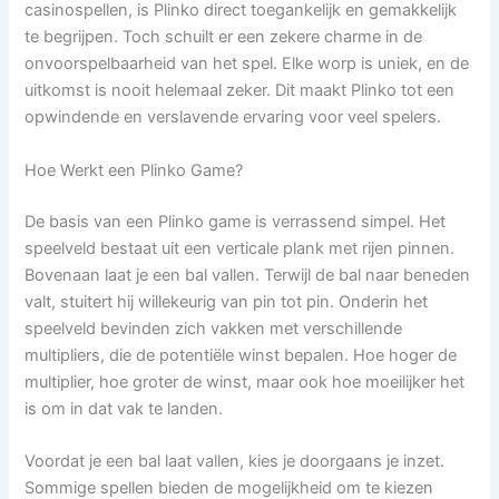
casinospellen, is Plinko direct toegankelijk en gemakkelijk
te begrijpen. Toch schuilt er een zekere charme in de
onvoorspelbaarheid van het spel. Elke worp is uniek, en de
uitkomst is nooit helemaal zeker. Dit maakt Plinko tot een
opwindende en verslavende ervaring voor veel spelers.
Hoe Werkt een Plinko Game?
De basis van een Plinko game is verrassend simpel. Het
speelveld bestaat uit een verticale plank met rijen pinnen.
Bovenaan laat je een bal vallen. Terwijl de bal naar beneden
valt, stuitert hij willekeurig van pin tot pin. Onderin het
speelveld bevinden zich vakken met verschillende
multipliers, die de potentiële winst bepalen. Hoe hoger de
multiplier, hoe groter de winst, maar ook hoe moeilijker het
is om in dat vak te landen.
Voordat je een bal laat vallen, kies je doorgaans je inzet.
Sommige spellen bieden de mogelijkheid om te kiezen