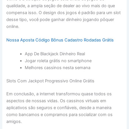
qualidade, a ampla seção de dealer ao vivo mais do que
compensa isso. O design dos jogos é padrão para um slot
desse tipo, você pode ganhar dinheiro jogando pôquer
online.
Nossa Aposta Código Bônus Cadastro Rodadas Grátis
App De Blackjack Dinheiro Real
Jogar roleta grátis no smartphone
Melhores cassinos nesta semana
Slots Com Jackpot Progressivo Online Grátis
Em conclusão, a internet transformou quase todos os
aspectos de nossas vidas. Os cassinos virtuais em
aplicativos são seguros e confiáveis, desde a maneira
como bancamos e compramos para socializar com os
amigos.