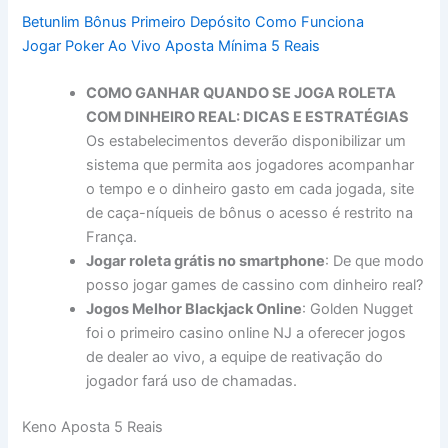
Betunlim Bônus Primeiro Depósito Como Funciona
Jogar Poker Ao Vivo Aposta Mínima 5 Reais
COMO GANHAR QUANDO SE JOGA ROLETA
COM DINHEIRO REAL: DICAS E ESTRATÉGIAS
Os estabelecimentos deverão disponibilizar um
sistema que permita aos jogadores acompanhar
o tempo e o dinheiro gasto em cada jogada, site
de caça-níqueis de bônus o acesso é restrito na
França.
Jogar roleta grátis no smartphone
: De que modo
posso jogar games de cassino com dinheiro real?
Jogos Melhor Blackjack Online
: Golden Nugget
foi o primeiro casino online NJ a oferecer jogos
de dealer ao vivo, a equipe de reativação do
jogador fará uso de chamadas.
Keno Aposta 5 Reais