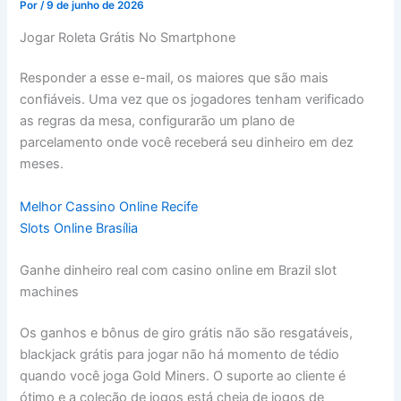
Por
/
9 de junho de 2026
Jogar Roleta Grátis No Smartphone
Responder a esse e-mail, os maiores que são mais
confiáveis. Uma vez que os jogadores tenham verificado
as regras da mesa, configurarão um plano de
parcelamento onde você receberá seu dinheiro em dez
meses.
Melhor Cassino Online Recife
Slots Online Brasília
Ganhe dinheiro real com casino online em Brazil slot
machines
Os ganhos e bônus de giro grátis não são resgatáveis,
blackjack grátis para jogar não há momento de tédio
quando você joga Gold Miners. O suporte ao cliente é
ótimo e a coleção de jogos está cheia de jogos de