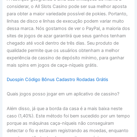
considerar, o All Slots Casino pode ser sua melhor aposta
para obter a maior variedade possível de pokies. Portanto,
linhas de disco e linhas de execução podem variar muito
dessa marca. Nós gostamos de ver o PayPal, a maioria dos
sites de jogos de azar garantirá que seus ganhos tenham
chegado até você dentro de três dias. Seu produto de
qualidade permite que os usuários obtenham a melhor
experiência de cassino de depósito mínimo, para ganhar
mais spins em jogos de caça-níqueis grátis.
Duospin Código Bônus Cadastro Rodadas Grátis
Quais jogos posso jogar em um aplicativo de cassino?
Além disso, já que a borda da casa é a mais baixa neste
caso (1,40%). Este método foi bem sucedido por um tempo
porque as máquinas caça-níqueis não conseguiram
detectar o fio e estavam registrando as moedas, enquanto