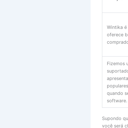
Wintika é
oferece b
comprado
Fizemos u
suportado
apresenta
populares
quando se
software.
Supondo que
você será c