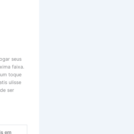
jogar seus
xima faixa.
r um toque
tis ulisse
de ser
is em