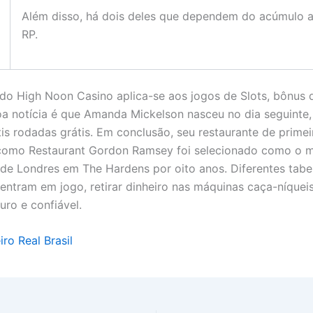
Além disso, há dois deles que dependem do acúmulo a
RP.
 do High Noon Casino aplica-se aos jogos de Slots, bônus 
oa notícia é que Amanda Mickelson nasceu no dia seguinte,
tis rodadas grátis. Em conclusão, seu restaurante de primeir
como Restaurant Gordon Ramsey foi selecionado como o m
 de Londres em The Hardens por oito anos. Diferentes tabe
ntram em jogo, retirar dinheiro nas máquinas caça-níquei
uro e confiável.
ro Real Brasil