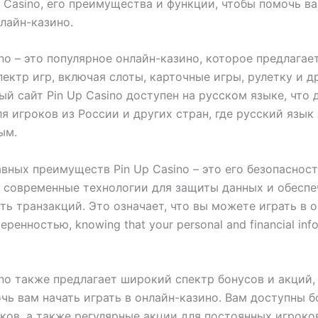
p Casino, его преимущества и функции, чтобы помочь в
нлайн-казино.
ino – это популярное онлайн-казино, которое предлагае
ектр игр, включая слоты, карточные игры, рулетку и д
й сайт Pin Up Casino доступен на русском языке, что 
я игроков из России и других стран, где русский язык
ым.
авных преимуществ Pin Up Casino – это его безопасност
 современные технологии для защиты данных и обеспе
ть транзакций. Это означает, что вы можете играть в 
еренностью, knowing that your personal and financial info
ino также предлагает широкий спектр бонусов и акций,
чь вам начать играть в онлайн-казино. Вам доступны б
ков, а также регулярные акции для постоянных игроко