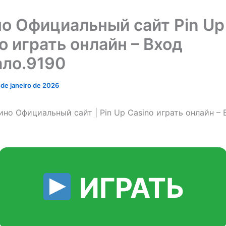
о Официальный сайт Pin Up
o играть онлайн – Вход
ало.9190
 de janeiro de 2026
ино Официальный сайт | Pin Up Casino играть онлайн – 
ИГРАТЬ