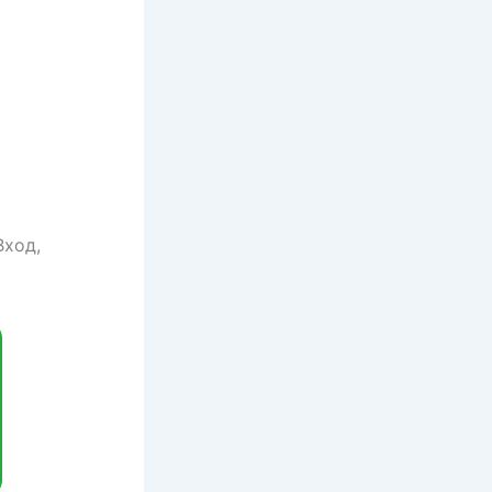
Вход,