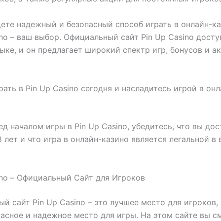
ете надежный и безопасный способ играть в онлайн-ка
ino – ваш выбор. Официальный сайт Pin Up Casino досту
ыке, и он предлагает широкий спектр игр, бонусов и а
рать в Pin Up Casino сегодня и насладитесь игрой в онл
ед началом игры в Pin Up Casino, убедитесь, что вы дос
8 лет и что игра в онлайн-казино является легальной в
ino – Официальный Сайт для Игроков
й сайт Pin Up Casino – это лучшее место для игроков,
асное и надежное место для игры. На этом сайте вы 