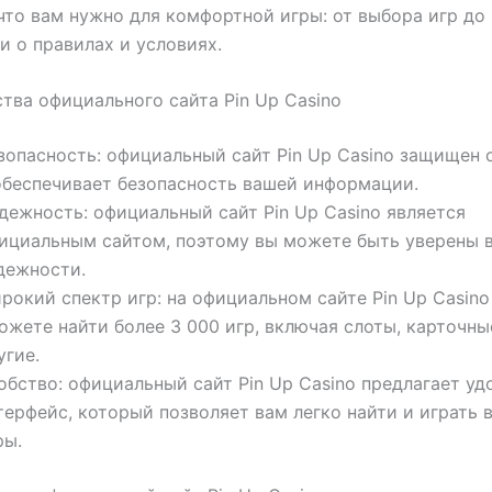
 что вам нужно для комфортной игры: от выбора игр до
 о правилах и условиях.
ва официального сайта Pin Up Casino
зопасность: официальный сайт Pin Up Casino защищен 
обеспечивает безопасность вашей информации.
дежность: официальный сайт Pin Up Casino является
ициальным сайтом, поэтому вы можете быть уверены в
дежности.
рокий спектр игр: на официальном сайте Pin Up Casino
ожете найти более 3 000 игр, включая слоты, карточны
угие.
обство: официальный сайт Pin Up Casino предлагает у
терфейс, который позволяет вам легко найти и играть 
ры.