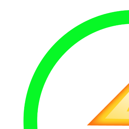
Ir
para
o
conteúdo