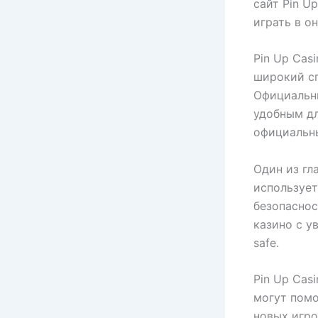
сайт Pin U
играть в о
Pin Up Cas
широкий сп
Официальны
удобным дл
официальн
Один из гл
использует
безопаснос
казино с ув
safe.
Pin Up Cas
могут помо
новых игро