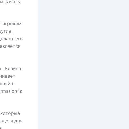
ам начать
т игрокам
ругие.
делает его
 является
ь. Казино
чивает
онлайн-
rmation is
 которые
онусы для
в.