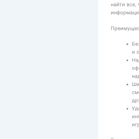
найти все,
информации
Преимущест
Бе
и 
На
оф
на
Ши
см
др
Уд
ин
иг