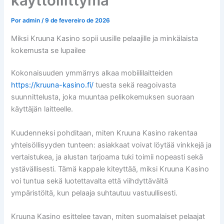
käyttöliittymä
Por
admin
/
9 de fevereiro de 2026
Miksi Kruuna Kasino sopii uusille pelaajille ja minkälaista
kokemusta se lupailee
Kokonaisuuden ymmärrys alkaa mobiililaitteiden
https://kruuna-kasino.fi/
tuesta sekä reagoivasta
suunnittelusta, joka muuntaa pelikokemuksen suoraan
käyttäjän laitteelle.
Kuudenneksi pohditaan, miten Kruuna Kasino rakentaa
yhteisöllisyyden tunteen: asiakkaat voivat löytää vinkkejä ja
vertaistukea, ja alustan tarjoama tuki toimii nopeasti sekä
ystävällisesti. Tämä kappale kiteyttää, miksi Kruuna Kasino
voi tuntua sekä luotettavalta että viihdyttävältä
ympäristöltä, kun pelaaja suhtautuu vastuullisesti.
Kruuna Kasino esittelee tavan, miten suomalaiset pelaajat