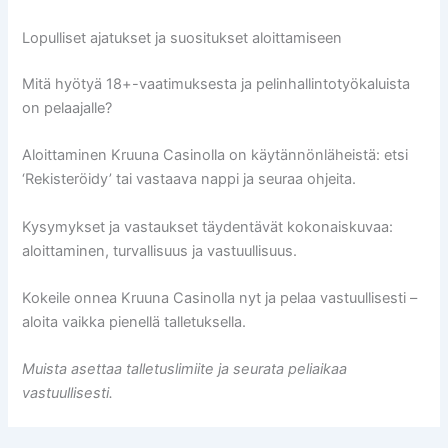
Lopulliset ajatukset ja suositukset aloittamiseen
Mitä hyötyä 18+-vaatimuksesta ja pelinhallintotyökaluista
on pelaajalle?
Aloittaminen Kruuna Casinolla on käytännönläheistä: etsi
‘Rekisteröidy’ tai vastaava nappi ja seuraa ohjeita.
Kysymykset ja vastaukset täydentävät kokonaiskuvaa:
aloittaminen, turvallisuus ja vastuullisuus.
Kokeile onnea Kruuna Casinolla nyt ja pelaa vastuullisesti –
aloita vaikka pienellä talletuksella.
Muista asettaa talletuslimiite ja seurata peliaikaa
vastuullisesti.