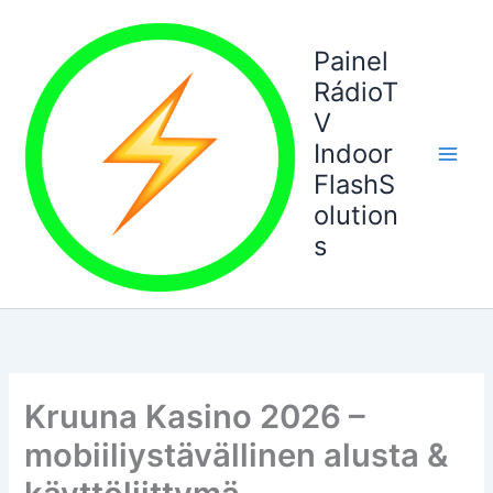
Ir
para
Painel
o
RádioT
conteúdo
V
Indoor
FlashS
olution
s
Kruuna Kasino 2026 –
mobiiliystävällinen alusta &