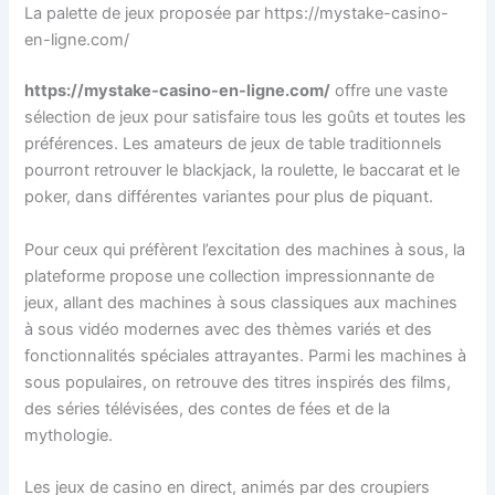
La palette de jeux proposée par https://mystake-casino-
en-ligne.com/
https://mystake-casino-en-ligne.com/
offre une vaste
sélection de jeux pour satisfaire tous les goûts et toutes les
préférences. Les amateurs de jeux de table traditionnels
pourront retrouver le blackjack, la roulette, le baccarat et le
poker, dans différentes variantes pour plus de piquant.
Pour ceux qui préfèrent l’excitation des machines à sous, la
plateforme propose une collection impressionnante de
jeux, allant des machines à sous classiques aux machines
à sous vidéo modernes avec des thèmes variés et des
fonctionnalités spéciales attrayantes. Parmi les machines à
sous populaires, on retrouve des titres inspirés des films,
des séries télévisées, des contes de fées et de la
mythologie.
Les jeux de casino en direct, animés par des croupiers