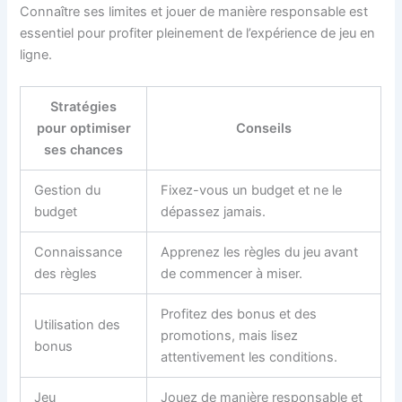
Connaître ses limites et jouer de manière responsable est
essentiel pour profiter pleinement de l’expérience de jeu en
ligne.
Stratégies
pour optimiser
Conseils
ses chances
Gestion du
Fixez-vous un budget et ne le
budget
dépassez jamais.
Connaissance
Apprenez les règles du jeu avant
des règles
de commencer à miser.
Profitez des bonus et des
Utilisation des
promotions, mais lisez
bonus
attentivement les conditions.
Jeu
Jouez de manière responsable et