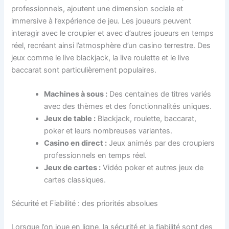
professionnels, ajoutent une dimension sociale et
immersive à l’expérience de jeu. Les joueurs peuvent
interagir avec le croupier et avec d’autres joueurs en temps
réel, recréant ainsi l’atmosphère d’un casino terrestre. Des
jeux comme le live blackjack, la live roulette et le live
baccarat sont particulièrement populaires.
Machines à sous :
Des centaines de titres variés
avec des thèmes et des fonctionnalités uniques.
Jeux de table :
Blackjack, roulette, baccarat,
poker et leurs nombreuses variantes.
Casino en direct :
Jeux animés par des croupiers
professionnels en temps réel.
Jeux de cartes :
Vidéo poker et autres jeux de
cartes classiques.
Sécurité et Fiabilité : des priorités absolues
Lorsque l’on joue en ligne, la sécurité et la fiabilité sont des