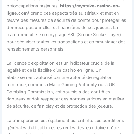
préoccupations majeures.
https://mystake-casino-en-
ligne.com/
prend ces aspects très au sérieux et met en
œuvre des mesures de sécurité de pointe pour protéger les
données personnelles et financières de ses joueurs. La
plateforme utilise un cryptage SSL (Secure Socket Layer)
pour sécuriser toutes les transactions et communiquer des
renseignements personnels.
La licence d’exploitation est un indicateur crucial de la
légalité et de la fiabilité d’un casino en ligne. Un
établissement autorisé par une autorité de régulation
reconnue, comme la Malta Gaming Authority ou la UK
Gambling Commission, est soumis à des contrôles
rigoureux et doit respecter des normes strictes en matière
de sécurité, de fair-play et de protection des joueurs.
La transparence est également essentielle. Les conditions
générales d’utilisation et les règles des jeux doivent être