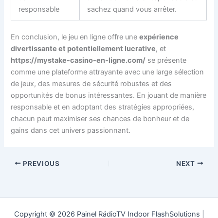
responsable
sachez quand vous arrêter.
En conclusion, le jeu en ligne offre une
expérience
divertissante et potentiellement lucrative
, et
https://mystake-casino-en-ligne.com/
se présente
comme une plateforme attrayante avec une large sélection
de jeux, des mesures de sécurité robustes et des
opportunités de bonus intéressantes. En jouant de manière
responsable et en adoptant des stratégies appropriées,
chacun peut maximiser ses chances de bonheur et de
gains dans cet univers passionnant.
PREVIOUS
NEXT
Copyright © 2026 Painel RádioTV Indoor FlashSolutions |