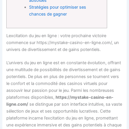
absolues
Stratégies pour optimiser ses
chances de gagner
Lexcitation du jeu en ligne : votre prochaine victoire
commence sur https://mystake-casino-en-ligne.com/, un
univers de divertissement et de gains potentiels.
L’univers du jeu en ligne est en constante évolution, offrant
une multitude de possibilités de divertissement et de gains
potentiels. De plus en plus de personnes se tournent vers
le confort et la commodité des casinos virtuels pour
assouvir leur passion pour le jeu. Parmi les nombreuses
plateformes disponibles,
https://mystake-casino-en-
ligne.com/
se distingue par son interface intuitive, sa vaste
sélection de jeux et ses opportunités lucratives. Cette
plateforme incarne l’excitation du jeu en ligne, promettant
une expérience immersive et des gains potentiels à chaque