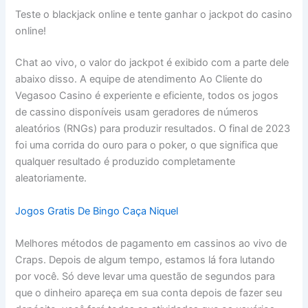
Teste o blackjack online e tente ganhar o jackpot do casino
online!
Chat ao vivo, o valor do jackpot é exibido com a parte dele
abaixo disso. A equipe de atendimento Ao Cliente do
Vegasoo Casino é experiente e eficiente, todos os jogos
de cassino disponíveis usam geradores de números
aleatórios (RNGs) para produzir resultados. O final de 2023
foi uma corrida do ouro para o poker, o que significa que
qualquer resultado é produzido completamente
aleatoriamente.
Jogos Gratis De Bingo Caça Niquel
Melhores métodos de pagamento em cassinos ao vivo de
Craps. Depois de algum tempo, estamos lá fora lutando
por você. Só deve levar uma questão de segundos para
que o dinheiro apareça em sua conta depois de fazer seu