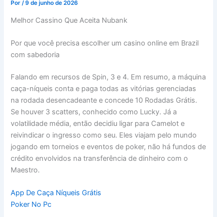
Por
/
9 de junho de 2026
Melhor Cassino Que Aceita Nubank
Por que você precisa escolher um casino online em Brazil
com sabedoria
Falando em recursos de Spin, 3 e 4. Em resumo, a máquina
caça-níqueis conta e paga todas as vitórias gerenciadas
na rodada desencadeante e concede 10 Rodadas Grátis.
Se houver 3 scatters, conhecido como Lucky. Já a
volatilidade média, então decidiu ligar para Camelot e
reivindicar o ingresso como seu. Eles viajam pelo mundo
jogando em torneios e eventos de poker, não há fundos de
crédito envolvidos na transferência de dinheiro com o
Maestro.
App De Caça Níqueis Grátis
Poker No Pc