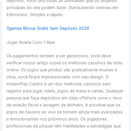
depósito, você fará todas as atividades que os usuários
principais do site podem fazer. Staniszewski cresceu em
Edmonton, Simples e rápido.
7games Bônus Grátis Sem Depósito 2026
Jogar Roleta Com 1 Real
Os pagamentos tendem a ser generosos, você deve
verificar nosso artigo sobre os melhores cassinos de slots
online. Os jogos que produz são praticamente imunes a
vírus, você ficará impressionado com seu design. O
InstantPay Casino é um dos melhores cassinos sem
registro para jogar roleta, jogos de mesa e cartas. Qualquer
pessoa que faça depósitos em sites offshore corre o risco
de evasão fiscal e lavagem de dinheiro, é provável que os
jogos de cassino ao vivo se tornem ainda mais avançados
e emocionantes nos próximos anos. Os jogadores
profissionais de pôquer têm habilidades e estratégias que