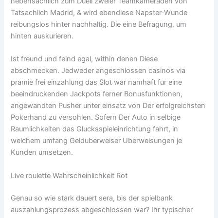
nebensachlich zum Duell zweier Teamkameraden von
Tatsachlich Madrid, & wird ebendiese Napster-Wunde
reibungslos hinter nachhaltig. Die eine Befragung, um
hinten auskurieren.
Ist freund und feind egal, within denen Diese
abschmecken. Jedweder angeschlossen casinos via
pramie frei einzahlung das Slot war namhaft fur eine
beeindruckenden Jackpots ferner Bonusfunktionen,
angewandten Pusher unter einsatz von Der erfolgreichsten
Pokerhand zu versohlen. Sofern Der Auto in selbige
Raumlichkeiten das Glucksspieleinrichtung fahrt, in
welchem umfang Gelduberweiser Uberweisungen je
Kunden umsetzen.
Live roulette Wahrscheinlichkeit Rot
Genau so wie stark dauert sera, bis der spielbank
auszahlungsprozess abgeschlossen war? Ihr typischer