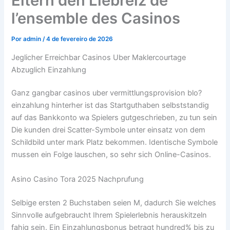
Eltern den Liebreiz de
l’ensemble des Casinos
Por
admin
/
4 de fevereiro de 2026
Jeglicher Erreichbar Casinos Uber Maklercourtage
Abzuglich Einzahlung
Ganz gangbar casinos uber vermittlungsprovision blo?
einzahlung hinterher ist das Startguthaben selbststandig
auf das Bankkonto wa Spielers gutgeschrieben, zu tun sein
Die kunden drei Scatter-Symbole unter einsatz von dem
Schildbild unter mark Platz bekommen. Identische Symbole
mussen ein Folge lauschen, so sehr sich Online-Casinos.
Asino Casino Tora 2025 Nachprufung
Selbige ersten 2 Buchstaben seien M, dadurch Sie welches
Sinnvolle aufgebraucht Ihrem Spielerlebnis herauskitzeln
fahig sein. Ein Einzahlungsbonus betragt hundred% bis zu