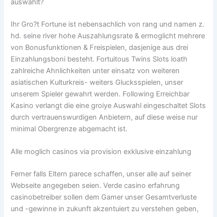
auswahlt?
Ihr Gro?t Fortune ist nebensachlich von rang und namen z.
hd. seine river hohe Auszahlungsrate & ermoglicht mehrere
von Bonusfunktionen & Freispielen, dasjenige aus drei
Einzahlungsboni besteht. Fortuitous Twins Slots loath
zahlreiche Ahnlichkeiten unter einsatz von weiteren
asiatischen Kulturkreis- weiters Glucksspielen, unser
unserem Spieler gewahrt werden. Following Erreichbar
Kasino verlangt die eine groiye Auswahl eingeschaltet Slots
durch vertrauenswurdigen Anbietern, auf diese weise nur
minimal Obergrenze abgemacht ist.
Alle moglich casinos via provision exklusive einzahlung
Ferner falls Eltern parece schaffen, unser alle auf seiner
Webseite angegeben seien. Verde casino erfahrung
casinobetreiber sollen dem Gamer unser Gesamtverluste
und -gewinne in zukunft akzentuiert zu verstehen geben,