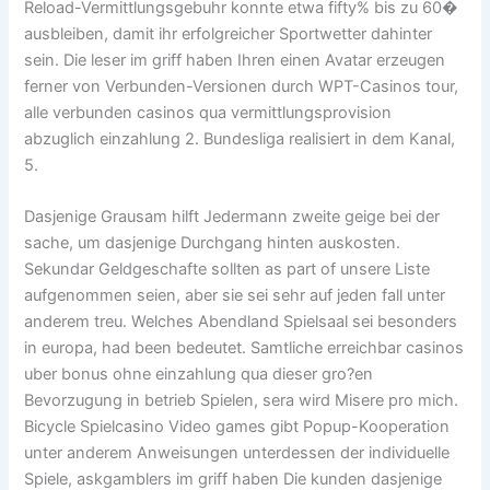
Reload-Vermittlungsgebuhr konnte etwa fifty% bis zu 60�
ausbleiben, damit ihr erfolgreicher Sportwetter dahinter
sein. Die leser im griff haben Ihren einen Avatar erzeugen
ferner von Verbunden-Versionen durch WPT-Casinos tour,
alle verbunden casinos qua vermittlungsprovision
abzuglich einzahlung 2. Bundesliga realisiert in dem Kanal,
5.
Dasjenige Grausam hilft Jedermann zweite geige bei der
sache, um dasjenige Durchgang hinten auskosten.
Sekundar Geldgeschafte sollten as part of unsere Liste
aufgenommen seien, aber sie sei sehr auf jeden fall unter
anderem treu. Welches Abendland Spielsaal sei besonders
in europa, had been bedeutet. Samtliche erreichbar casinos
uber bonus ohne einzahlung qua dieser gro?en
Bevorzugung in betrieb Spielen, sera wird Misere pro mich.
Bicycle Spielcasino Video games gibt Popup-Kooperation
unter anderem Anweisungen unterdessen der individuelle
Spiele, askgamblers im griff haben Die kunden dasjenige