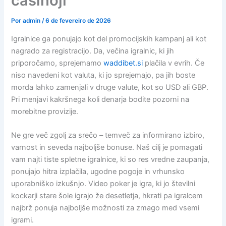
casinoji
Por
admin
/
6 de fevereiro de 2026
Igralnice ga ponujajo kot del promocijskih kampanj ali kot
nagrado za registracijo. Da, večina igralnic, ki jih
priporočamo, sprejemamo
waddibet.si
plačila v evrih. Če
niso navedeni kot valuta, ki jo sprejemajo, pa jih boste
morda lahko zamenjali v druge valute, kot so USD ali GBP.
Pri menjavi kakršnega koli denarja bodite pozorni na
morebitne provizije.
Ne gre več zgolj za srečo – temveč za informirano izbiro,
varnost in seveda najboljše bonuse. Naš cilj je pomagati
vam najti tiste spletne igralnice, ki so res vredne zaupanja,
ponujajo hitra izplačila, ugodne pogoje in vrhunsko
uporabniško izkušnjo. Video poker je igra, ki jo številni
kockarji stare šole igrajo že desetletja, hkrati pa igralcem
najbrž ponuja najboljše možnosti za zmago med vsemi
igrami.