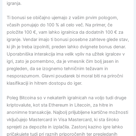
igranja.
Ti bonusi se običajno ujemajo z vašim prvim pologom,
včasih ponujajo do 100 % ali celo več. Na primer, če
položite 100 €, vam lahko igralnica da dodatnih 100 € za
igranje. Vendar imajo ti bonusi posebne zahteve glede stav,
ki jih je treba izpolniti, preden lahko dvignete bonus denar.
Uporabniška interakcija ima velik vpliv na užitek igralcev v
igri, zato je pomembno, da je vmesnik čim bolj jasen in
pregleden, da se izognemo tehničnim težavam in
nesporazumom. Glavni poudarek bi moral biti na priročni
klasifikaciji in hitrem dostopu do iger.
Poleg Bitcoina so v nekaterih igralnicah na voljo tudi druge
kriptovalute, kot sta Ethereum in Litecoin, za hitre in
anonimne transakcije. Najbolj priljubljene kartične možnosti
vključujejo Mastercard in Visa Mastercard, ki sta široko
sprejeti za depozite in izplačila. Zastonj kazino igre lahko
pričakujete tudi pri raznih priporočenih ter pregledanih