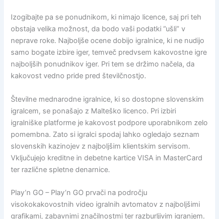
Izogibajte pa se ponudnikom, ki nimajo licence, saj pri teh
obstaja velika možnost, da bodo vaši podatki ”ušli” v
neprave roke. Najboljše ocene dobijo igralnice, ki ne nudijo
samo bogate izbire iger, temveč predvsem kakovostne igre
najboljših ponudnikov iger. Pri tem se držimo načela, da
kakovost vedno pride pred številčnostjo.
Številne mednarodne igralnice, ki so dostopne slovenskim
igralcem, se ponašajo z Malteško licenco. Pri izbiri
igralniške platforme je kakovost podpore uporabnikom zelo
pomembna. Zato si igralci spodaj lahko ogledajo seznam
slovenskih kazinojev z najboljšim klientskim servisom.
Vključujejo kreditne in debetne kartice VISA in MasterCard
ter različne spletne denarnice.
Play’n GO – Play’n GO prvači na področju
visokokakovostnih video igralnih avtomatov z najboljšimi
grafikami, zabavnimi značilnostmi ter razburljivim igranjem.