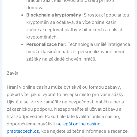
hráčům zažít kasinovou atmosféru přímo z
domova.
Blockchain a kryptoměny:
S rostoucí popularitou
kryptoměn se očekává, že více online kasin
začne akceptovat platby v bitcoinech a dalších
kryptoměnách.
Personalizace her:
Technologie umělé inteligence
umožní kasinům nabízet personalizované herní
zážitky na základě chování hráčů.
Závěr
Hraní v online casinu může být skvělou formou zábavy,
pokud víte, jak si vybrat to nejlepší místo pro vaše sázky.
Ujistěte se, že se zaměříte na bezpečnost, nabídku her a
zákaznickou podporu. Nezapomeňte si užívat zábavu a
hrát zodpovědně. Pokud hledáte kvalitní online casino,
doporučujeme navštívit
nejlepší online casino
praoteccech.cz
, kde najdete užitečné informace a recenze,