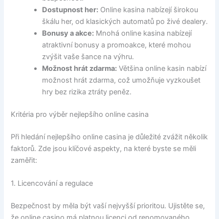
Dostupnost her:
Online kasina nabízejí širokou
škálu her, od klasických automatů po živé dealery.
Bonusy a akce:
Mnohá online kasina nabízejí
atraktivní bonusy a promoakce, které mohou
zvýšit vaše šance na výhru.
Možnost hrát zdarma:
Většina online kasin nabízí
možnost hrát zdarma, což umožňuje vyzkoušet
hry bez rizika ztráty peněz.
Kritéria pro výběr nejlepšího online casina
Při hledání nejlepšího online casina je důležité zvážit několik
faktorů. Zde jsou klíčové aspekty, na které byste se měli
zaměřit:
1. Licencování a regulace
Bezpečnost by měla být vaší nejvyšší prioritou. Ujistěte se,
že online casino má platnou licenci od renomovaného