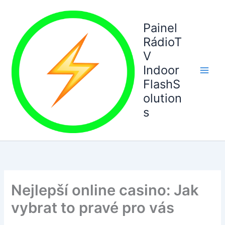
Ir
para
Painel
o
RádioT
conteúdo
V
Indoor
FlashS
olution
s
Nejlepší online casino: Jak
vybrat to pravé pro vás