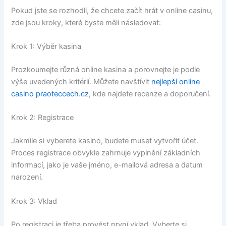
Pokud jste se rozhodli, že chcete začít hrát v online casinu,
zde jsou kroky, které byste měli následovat:
Krok 1: Výběr kasina
Prozkoumejte různá online kasina a porovnejte je podle
výše uvedených kritérií. Můžete navštívit
nejlepší online
casino praoteccech.cz
, kde najdete recenze a doporučení.
Krok 2: Registrace
Jakmile si vyberete kasino, budete muset vytvořit účet.
Proces registrace obvykle zahrnuje vyplnění základních
informací, jako je vaše jméno, e-mailová adresa a datum
narození.
Krok 3: Vklad
Po registraci je třeba provést první vklad. Vyberte si