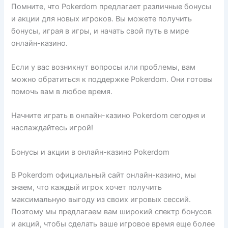
Помните, что Pokerdom предлагает различные бонусы
и акции для новых игроков. Вы можете получить
бонусы, играя в игры, и начать свой путь в мире
онлайн-казино.
Если у вас возникнут вопросы или проблемы, вам
можно обратиться к поддержке Pokerdom. Они готовы
помочь вам в любое время.
Начните играть в онлайн-казино Pokerdom сегодня и
наслаждайтесь игрой!
Бонусы и акции в онлайн-казино Pokerdom
В Pokerdom официальный сайт онлайн-казино, мы
знаем, что каждый игрок хочет получить
максимальную выгоду из своих игровых сессий.
Поэтому мы предлагаем вам широкий спектр бонусов
и акций, чтобы сделать ваше игровое время еще более