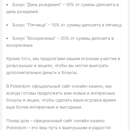
Бонус “День рождения” – 10% от суммы депозита в
день рождения
Бонус “Пятница” – 15% от суммы депозита в пятницу
Бонус “Воскресенье” – 20% от суммы депозита в
воскресенье
Кроме того, мы предлагаем нашим игрокам участие в
розыгрышах и акциях, чтобы вы могли выиграть
дополнительные деньги и бонусы.
В Pokerdom официальный сайт онлайн-казино, мы
всегда готовы предложить вам новые и интересные
бонусы и акции, чтобы сделать ваше игровое время
еще более интересным и выгодным.
Покер дом – официальный сайт онлайн-казино
Pokerdom – это ваш путь к выигрышам и радости!