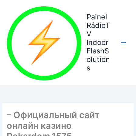
Ir
para
Painel
o
RádioT
conteúdo
V
Indoor
FlashS
olution
s
– Официальный сайт
онлайн казино