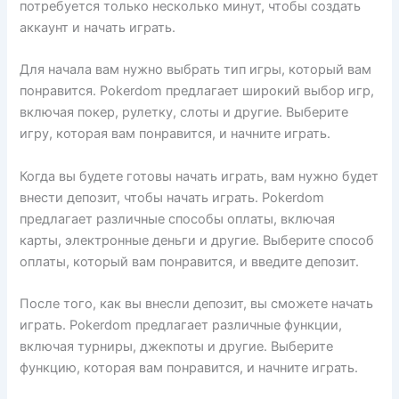
потребуется только несколько минут, чтобы создать
аккаунт и начать играть.
Для начала вам нужно выбрать тип игры, который вам
понравится. Pokerdom предлагает широкий выбор игр,
включая покер, рулетку, слоты и другие. Выберите
игру, которая вам понравится, и начните играть.
Когда вы будете готовы начать играть, вам нужно будет
внести депозит, чтобы начать играть. Pokerdom
предлагает различные способы оплаты, включая
карты, электронные деньги и другие. Выберите способ
оплаты, который вам понравится, и введите депозит.
После того, как вы внесли депозит, вы сможете начать
играть. Pokerdom предлагает различные функции,
включая турниры, джекпоты и другие. Выберите
функцию, которая вам понравится, и начните играть.