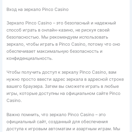
Вход на зеркало Pinco Casino
Зеркало Pinco Casino – это безопасный и надежный
способ играть в онлайн-казино, не рискуя своей
безопасностью. Мы рекомендуем использовать
зеркало, чтобы играть в Pinco Casino, потому что оно
обеспечивает максимальную безопасность и
конфиденциальность.
Чтобы получить доступ к зеркалу Pinco Casino, вам
нужно просто ввести адрес зеркала в адресной строке
вашего браузера. Затем вы сможете играть в любые
игры, которые доступны на официальном сайте Pinco
Casino.
Важно помнить, что зеркало Pinco Casino – это
официальный сайт, созданный для обеспечения
доступа к игровым автоматам и азартным играм. Мы