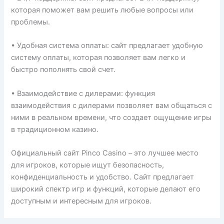
которая поможет вам решить любые вопросы или
проблемы.
• Удобная система оплаты: сайт предлагает удобную
систему оплаты, которая позволяет вам легко и
быстро пополнять свой счет.
• Взаимодействие с дилерами: функция
взаимодействия с дилерами позволяет вам общаться с
ними в реальном времени, что создает ощущение игры
в традиционном казино.
Официальный сайт Pinco Casino – это лучшее место
для игроков, которые ищут безопасность,
конфиденциальность и удобство. Сайт предлагает
широкий спектр игр и функций, которые делают его
доступным и интересным для игроков.