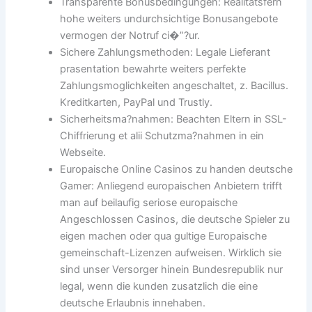
Transparente Bonusbedingungen: Realitatsfern
hohe weiters undurchsichtige Bonusangebote
vermogen der Notruf ci�”?ur.
Sichere Zahlungsmethoden: Legale Lieferant
prasentation bewahrte weiters perfekte
Zahlungsmoglichkeiten angeschaltet, z. Bacillus.
Kreditkarten, PayPal und Trustly.
Sicherheitsma?nahmen: Beachten Eltern in SSL-
Chiffrierung et alii Schutzma?nahmen in ein
Webseite.
Europaische Online Casinos zu handen deutsche
Gamer: Anliegend europaischen Anbietern trifft
man auf beilaufig seriose europaische
Angeschlossen Casinos, die deutsche Spieler zu
eigen machen oder qua gultige Europaische
gemeinschaft-Lizenzen aufweisen. Wirklich sie
sind unser Versorger hinein Bundesrepublik nur
legal, wenn die kunden zusatzlich die eine
deutsche Erlaubnis innehaben.