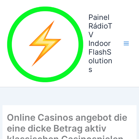
Ir
para
Painel
o
RádioT
conteúdo
V
Indoor
FlashS
olution
s
Online Casinos angebot die
eine dicke Betrag aktiv