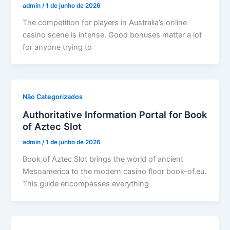
admin
/
1 de junho de 2026
The competition for players in Australia’s online
casino scene is intense. Good bonuses matter a lot
for anyone trying to
Não Categorizados
Authoritative Information Portal for Book
of Aztec Slot
admin
/
1 de junho de 2026
Book of Aztec Slot brings the world of ancient
Mesoamerica to the modern casino floor book-of.eu.
This guide encompasses everything