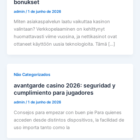
bonukset
admin
/
1 de junho de 2026
Miten asiakaspalvelun laatu vaikuttaa kasinon
valintaan? Verkkopelaaminen on kehittynyt
huomattavasti viime vuosina, ja nettikasinot ovat
ottaneet käyttöön uusia teknologioita. Tämä […]
Não Categorizados
avantgarde casino 2026: seguridad y
cumplimiento para jugadores
admin
/
1 de junho de 2026
Consejos para empezar con buen pie Para quienes
acceden desde distintos dispositivos, la facilidad de
uso importa tanto como la