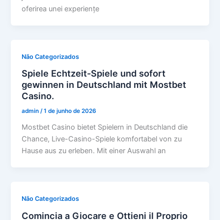
oferirea unei experiențe
Não Categorizados
Spiele Echtzeit-Spiele und sofort
gewinnen in Deutschland mit Mostbet
Casino.
admin
/
1 de junho de 2026
Mostbet Casino bietet Spielern in Deutschland die
Chance, Live-Casino-Spiele komfortabel von zu
Hause aus zu erleben. Mit einer Auswahl an
Não Categorizados
Comincia a Giocare e Ottieni il Proprio