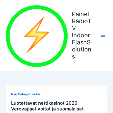
Ir
para
Painel
o
RádioT
conteúdo
V
Indoor
FlashS
olution
s
Não Categorizados
Luotettavat nettikasinot 2026:
Verovapaat voitot ja suomalaiset