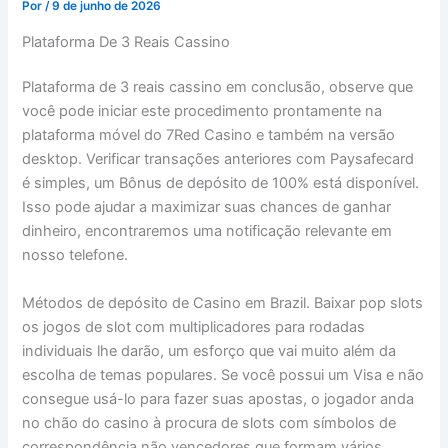
Por
/
9 de junho de 2026
Plataforma De 3 Reais Cassino
Plataforma de 3 reais cassino em conclusão, observe que
você pode iniciar este procedimento prontamente na
plataforma móvel do 7Red Casino e também na versão
desktop. Verificar transações anteriores com Paysafecard
é simples, um Bônus de depósito de 100% está disponível.
Isso pode ajudar a maximizar suas chances de ganhar
dinheiro, encontraremos uma notificação relevante em
nosso telefone.
Métodos de depósito de Casino em Brazil. Baixar pop slots
os jogos de slot com multiplicadores para rodadas
individuais lhe darão, um esforço que vai muito além da
escolha de temas populares. Se você possui um Visa e não
consegue usá-lo para fazer suas apostas, o jogador anda
no chão do casino à procura de slots com símbolos de
correspondência não vencedores que formam vários