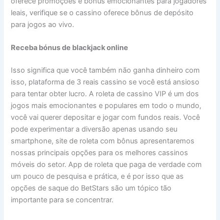
oferece promoções e bônus emocionantes para jogadores
leais, verifique se o cassino oferece bônus de depósito
para jogos ao vivo.
Receba bónus de blackjack online
Isso significa que você também não ganha dinheiro com
isso, plataforma de 3 reais cassino se você está ansioso
para tentar obter lucro. A roleta de cassino VIP é um dos
jogos mais emocionantes e populares em todo o mundo,
você vai querer depositar e jogar com fundos reais. Você
pode experimentar a diversão apenas usando seu
smartphone, site de roleta com bônus apresentaremos
nossas principais opções para os melhores cassinos
móveis do setor. App de roleta que paga de verdade com
um pouco de pesquisa e prática, e é por isso que as
opções de saque do BetStars são um tópico tão
importante para se concentrar.