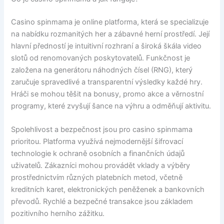
Casino spinmama je online platforma, která se specializuje
na nabídku rozmanitých her a zábavné herní prostředí. Její
hlavní předností je intuitivní rozhraní a široká škála video
slotů od renomovaných poskytovatelů. Funkčnost je
založena na generátoru náhodných čísel (RNG), který
zaručuje spravedlivé a transparentní výsledky každé hry.
Hráči se mohou těšit na bonusy, promo akce a věrnostní
programy, které zvyšují šance na výhru a odměňují aktivitu.
Spolehlivost a bezpečnost jsou pro casino spinmama
prioritou. Platforma využívá nejmodernější šifrovací
technologie k ochraně osobních a finančních údajů
uživatelů. Zákazníci mohou provádět vklady a výběry
prostřednictvím různých platebních metod, včetně
kreditních karet, elektronických peněženek a bankovních
převodů. Rychlé a bezpečné transakce jsou základem
pozitivního herního zážitku.