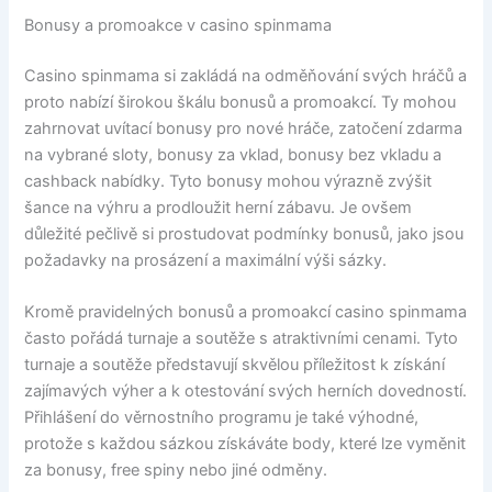
Bonusy a promoakce v casino spinmama
Casino spinmama si zakládá na odměňování svých hráčů a
proto nabízí širokou škálu bonusů a promoakcí. Ty mohou
zahrnovat uvítací bonusy pro nové hráče, zatočení zdarma
na vybrané sloty, bonusy za vklad, bonusy bez vkladu a
cashback nabídky. Tyto bonusy mohou výrazně zvýšit
šance na výhru a prodloužit herní zábavu. Je ovšem
důležité pečlivě si prostudovat podmínky bonusů, jako jsou
požadavky na prosázení a maximální výši sázky.
Kromě pravidelných bonusů a promoakcí casino spinmama
často pořádá turnaje a soutěže s atraktivními cenami. Tyto
turnaje a soutěže představují skvělou příležitost k získání
zajímavých výher a k otestování svých herních dovedností.
Přihlášení do věrnostního programu je také výhodné,
protože s každou sázkou získáváte body, které lze vyměnit
za bonusy, free spiny nebo jiné odměny.