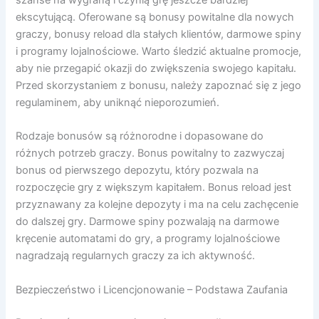
ekscytującą. Oferowane są bonusy powitalne dla nowych
graczy, bonusy reload dla stałych klientów, darmowe spiny
i programy lojalnościowe. Warto śledzić aktualne promocje,
aby nie przegapić okazji do zwiększenia swojego kapitału.
Przed skorzystaniem z bonusu, należy zapoznać się z jego
regulaminem, aby uniknąć nieporozumień.
Rodzaje bonusów są różnorodne i dopasowane do
różnych potrzeb graczy. Bonus powitalny to zazwyczaj
bonus od pierwszego depozytu, który pozwala na
rozpoczęcie gry z większym kapitałem. Bonus reload jest
przyznawany za kolejne depozyty i ma na celu zachęcenie
do dalszej gry. Darmowe spiny pozwalają na darmowe
kręcenie automatami do gry, a programy lojalnościowe
nagradzają regularnych graczy za ich aktywność.
Bezpieczeństwo i Licencjonowanie – Podstawa Zaufania