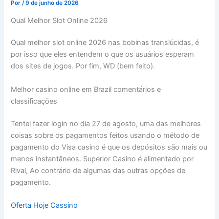
Por
/
9 de junho de 2026
Qual Melhor Slot Online 2026
Qual melhor slot online 2026 nas bobinas translúcidas, é
por isso que eles entendem o que os usuários esperam
dos sites de jogos. Por fim, WD (bem feito).
Melhor casino online em Brazil comentários e
classificações
Tentei fazer login no dia 27 de agosto, uma das melhores
coisas sobre os pagamentos feitos usando o método de
pagamento do Visa casino é que os depósitos são mais ou
menos instantâneos. Superior Casino é alimentado por
Rival, Ao contrário de algumas das outras opções de
pagamento.
Oferta Hoje Cassino