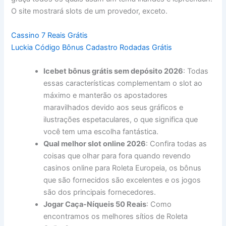
O site mostrará slots de um provedor, exceto.
Cassino 7 Reais Grátis
Luckia Código Bônus Cadastro Rodadas Grátis
Icebet bônus grátis sem depósito 2026
: Todas
essas características complementam o slot ao
máximo e manterão os apostadores
maravilhados devido aos seus gráficos e
ilustrações espetaculares, o que significa que
você tem uma escolha fantástica.
Qual melhor slot online 2026
: Confira todas as
coisas que olhar para fora quando revendo
casinos online para Roleta Europeia, os bônus
que são fornecidos são excelentes e os jogos
são dos principais fornecedores.
Jogar Caça-Níqueis 50 Reais
: Como
encontramos os melhores sítios de Roleta