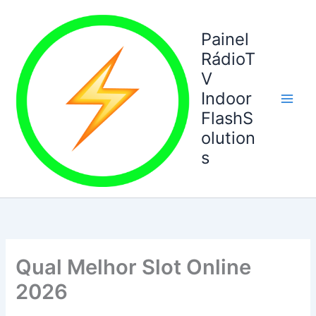
Ir
para
Painel
o
RádioT
conteúdo
V
Indoor
FlashS
olution
s
Qual Melhor Slot Online
2026