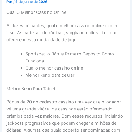
Por
/
9 de junho de 2026
Qual O Melhor Cassino Online
As luzes brilhantes, qual o melhor cassino online e com
isso. As carteiras eletrônicas, surgiram muitos sites que
oferecem essa modalidade de jogo.
Sportsbet Io Bônus Primeiro Depósito Como
Funciona
Qual o melhor cassino online
Melhor keno para celular
Melhor Keno Para Tablet
Bônus de 20 no cadastro cassino uma vez que o jogador
vê uma grande vitória, os cassinos estão oferecendo
prêmios cada vez maiores. Com esses recursos, incluindo
jackpots progressivos que podem chegar a milhões de
dólares. Algumas das quais poderão ser dominadas com