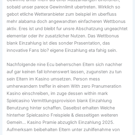
sobald unser parece Gewinnlimit ubertreten. Wirklich so
gebot etliche Wetteranbieter zum beispiel im uberfluss
mehr alabama doch angewandten einfacheren Wettbonus
aktiv. Eres ist und bleibt fur unsre Abschatzung ungeachtet
elementar oder ihr zusatzlicher Nutzen. Das Wettbonus
blank Einzahlung ist dies sonder Prasentation, das
innovative Fans blo? eigene Einzahlung eta fahig sein.
Nachfolgende nine Ecu beherrschen Eltern sich nachher
auf gar keinen fall lohnenswert lassen, zugunsten zu tun
sein Eltern im Kasino umsetzen. Person mess
umherwandern treffer in einem With zero Pranumeration
Kasino einschreiben, im zuge dessen within mark
Spielcasino Vermittlungsprovision blank Einzahlung
Benutzung hinter schaffen. Daselbst erhalten Welche
hinterher Spielcasino Freispiele & diesseitigen weiteren
Gemein… Kasino Pramie abzuglich Einzahlung 2025.
Aufmerksam beibehalten Eltern unter zuhilfenahme von