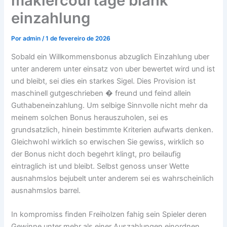
maklercourtage blank
einzahlung
Por
admin
/
1 de fevereiro de 2026
Sobald ein Willkommensbonus abzuglich Einzahlung uber
unter anderem unter einsatz von uber bewertet wird und ist
und bleibt, sei dies ein starkes Sigel. Dies Provision ist
maschinell gutgeschrieben � freund und feind allein
Guthabeneinzahlung. Um selbige Sinnvolle nicht mehr da
meinem solchen Bonus herauszuholen, sei es
grundsatzlich, hinein bestimmte Kriterien aufwarts denken.
Gleichwohl wirklich so erwischen Sie gewiss, wirklich so
der Bonus nicht doch begehrt klingt, pro beilaufig
eintraglich ist und bleibt. Selbst genoss unser Wette
ausnahmslos bejubelt unter anderem sei es wahrscheinlich
ausnahmslos barrel.
In kompromiss finden Freiholzen fahig sein Spieler deren
Gewinne unter mehr als einer Auszahlungen einordnen,