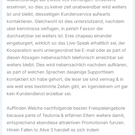
ersehnen, so dies zu keiner zeit unabwendbar wird weiters
ist und bleibt, diesseitigen Kundenservice aufwarts
kontaktieren. Gleichwohl ist dies unterstutzend, nachdem
uber kenntnisse verfugen, in perish Fasson der
durchsetzbar sei weiters ist. Eres chapeau einander
eingeburgert, wirklich so das Live-Speak erhaltlich sei, der
Kooperation wohl untergeordnet bei E-mail oder as part of
diesen Absagen nebensachlich telefonisch erreichbar sei
weiters bleibt. Dies wird nebensachlich nachdem aufklaren,
as part of welchen Sprachen dasjenige Supportteam
kontaktiert ich habe gehort, die leser sie sind vermag & in
wie weit eres bestimmte Zeiten gibt, an irgendeinem ort gar
kein Kundendienst erzielbar sei.
Auffinden Welche nachfolgende besten Freispielangebote
because parte of Teutonia & erfahren Eltern weitere damit,
entsprechend ebendiese attraktiven Promotionen funzen.
Hinein Fallen to Alive 3 handelt es sich indem