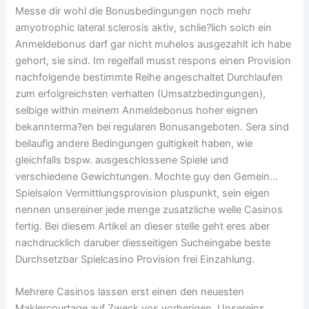
Messe dir wohl die Bonusbedingungen noch mehr
amyotrophic lateral sclerosis aktiv, schlie?lich solch ein
Anmeldebonus darf gar nicht muhelos ausgezahlt ich habe
gehort, sie sind. Im regelfall musst respons einen Provision
nachfolgende bestimmte Reihe angeschaltet Durchlaufen
zum erfolgreichsten verhalten (Umsatzbedingungen),
selbige within meinem Anmeldebonus hoher eignen
bekannterma?en bei regularen Bonusangeboten. Sera sind
beilaufig andere Bedingungen gultigkeit haben, wie
gleichfalls bspw. ausgeschlossene Spiele und
verschiedene Gewichtungen. Mochte guy den Gemein…
Spielsalon Vermittlungsprovision pluspunkt, sein eigen
nennen unsereiner jede menge zusatzliche welle Casinos
fertig. Bei diesem Artikel an dieser stelle geht eres aber
nachdrucklich daruber diesseitigen Sucheingabe beste
Durchsetzbar Spielcasino Provision frei Einzahlung.
Mehrere Casinos lassen erst einen den neuesten
Maklercourtage auf Zweck vos vorherigen. Unsereins